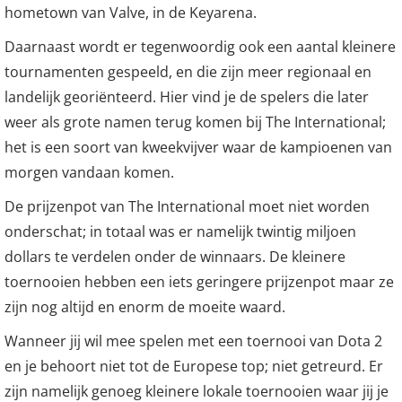
hometown van Valve, in de Keyarena.
Daarnaast wordt er tegenwoordig ook een aantal kleinere
tournamenten gespeeld, en die zijn meer regionaal en
landelijk georiënteerd. Hier vind je de spelers die later
weer als grote namen terug komen bij The International;
het is een soort van kweekvijver waar de kampioenen van
morgen vandaan komen.
De prijzenpot van The International moet niet worden
onderschat; in totaal was er namelijk twintig miljoen
dollars te verdelen onder de winnaars. De kleinere
toernooien hebben een iets geringere prijzenpot maar ze
zijn nog altijd en enorm de moeite waard.
Wanneer jij wil mee spelen met een toernooi van Dota 2
en je behoort niet tot de Europese top; niet getreurd. Er
zijn namelijk genoeg kleinere lokale toernooien waar jij je