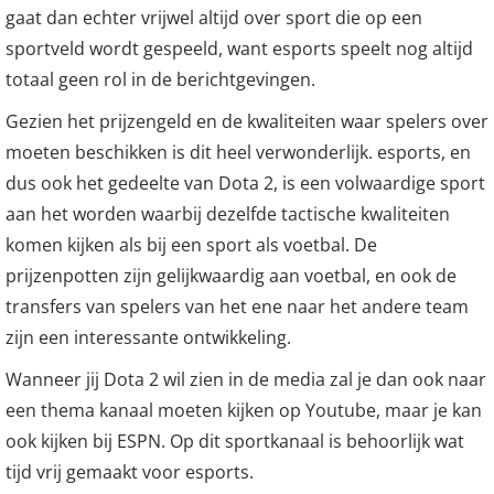
gaat dan echter vrijwel altijd over sport die op een
sportveld wordt gespeeld, want esports speelt nog altijd
totaal geen rol in de berichtgevingen.
Gezien het prijzengeld en de kwaliteiten waar spelers over
moeten beschikken is dit heel verwonderlijk. esports, en
dus ook het gedeelte van Dota 2, is een volwaardige sport
aan het worden waarbij dezelfde tactische kwaliteiten
komen kijken als bij een sport als voetbal. De
prijzenpotten zijn gelijkwaardig aan voetbal, en ook de
transfers van spelers van het ene naar het andere team
zijn een interessante ontwikkeling.
Wanneer jij Dota 2 wil zien in de media zal je dan ook naar
een thema kanaal moeten kijken op Youtube, maar je kan
ook kijken bij ESPN. Op dit sportkanaal is behoorlijk wat
tijd vrij gemaakt voor esports.