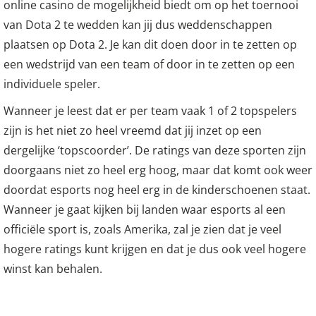
online casino de mogelijkheid biedt om op het toernooi
van Dota 2 te wedden kan jij dus weddenschappen
plaatsen op Dota 2. Je kan dit doen door in te zetten op
een wedstrijd van een team of door in te zetten op een
individuele speler.
Wanneer je leest dat er per team vaak 1 of 2 topspelers
zijn is het niet zo heel vreemd dat jij inzet op een
dergelijke ‘topscoorder’. De ratings van deze sporten zijn
doorgaans niet zo heel erg hoog, maar dat komt ook weer
doordat esports nog heel erg in de kinderschoenen staat.
Wanneer je gaat kijken bij landen waar esports al een
officiële sport is, zoals Amerika, zal je zien dat je veel
hogere ratings kunt krijgen en dat je dus ook veel hogere
winst kan behalen.