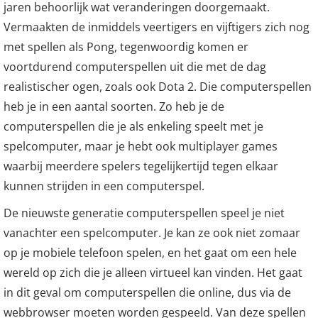
jaren behoorlijk wat veranderingen doorgemaakt.
Vermaakten de inmiddels veertigers en vijftigers zich nog
met spellen als Pong, tegenwoordig komen er
voortdurend computerspellen uit die met de dag
realistischer ogen, zoals ook Dota 2. Die computerspellen
heb je in een aantal soorten. Zo heb je de
computerspellen die je als enkeling speelt met je
spelcomputer, maar je hebt ook multiplayer games
waarbij meerdere spelers tegelijkertijd tegen elkaar
kunnen strijden in een computerspel.
De nieuwste generatie computerspellen speel je niet
vanachter een spelcomputer. Je kan ze ook niet zomaar
op je mobiele telefoon spelen, en het gaat om een hele
wereld op zich die je alleen virtueel kan vinden. Het gaat
in dit geval om computerspellen die online, dus via de
webbrowser moeten worden gespeeld. Van deze spellen