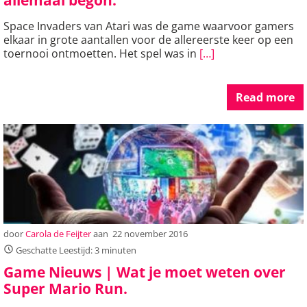
allemaal begon.
Space Invaders van Atari was de game waarvoor gamers
elkaar in grote aantallen voor de allereerste keer op een
toernooi ontmoetten. Het spel was in
[…]
Read more
door
Carola de Feijter
aan
22 november 2016
Geschatte Leestijd: 3 minuten
Game Nieuws | Wat je moet weten over
Super Mario Run.