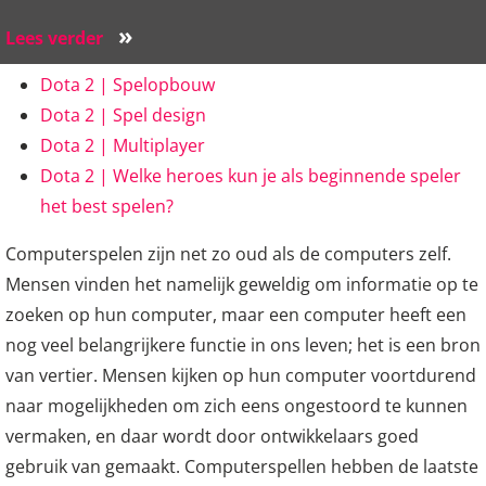
»
Lees verder
Dota 2 | Spelopbouw
Dota 2 | Spel design
Dota 2 | Multiplayer
Dota 2 | Welke heroes kun je als beginnende speler
het best spelen?
Computerspelen zijn net zo oud als de computers zelf.
Mensen vinden het namelijk geweldig om informatie op te
zoeken op hun computer, maar een computer heeft een
nog veel belangrijkere functie in ons leven; het is een bron
van vertier. Mensen kijken op hun computer voortdurend
naar mogelijkheden om zich eens ongestoord te kunnen
vermaken, en daar wordt door ontwikkelaars goed
gebruik van gemaakt. Computerspellen hebben de laatste