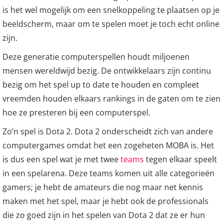
is het wel mogelijk om een snelkoppeling te plaatsen op je
beeldscherm, maar om te spelen moet je toch echt online
zijn.
Deze generatie computerspellen houdt miljoenen
mensen wereldwijd bezig. De ontwikkelaars zijn continu
bezig om het spel up to date te houden en compleet
vreemden houden elkaars rankings in de gaten om te zien
hoe ze presteren bij een computerspel.
Zo’n spel is Dota 2. Dota 2 onderscheidt zich van andere
computergames omdat het een zogeheten MOBA is. Het
is dus een spel wat je met twee
teams
tegen elkaar speelt
in een spelarena. Deze teams komen uit alle categorieën
gamers; je hebt de amateurs die nog maar net kennis
maken met het spel, maar je hebt ook de professionals
die zo goed zijn in het spelen van Dota 2 dat ze er hun