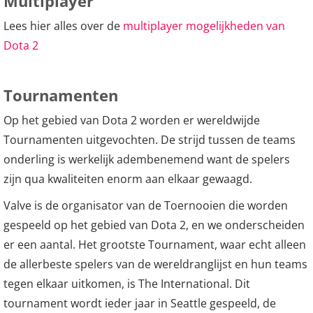
Multiplayer
Lees hier alles over de
multiplayer mogelijkheden van
Dota 2
Tournamenten
Op het gebied van Dota 2 worden er wereldwijde
Tournamenten uitgevochten. De strijd tussen de teams
onderling is werkelijk adembenemend want de spelers
zijn qua kwaliteiten enorm aan elkaar gewaagd.
Valve is de organisator van de Toernooien die worden
gespeeld op het gebied van Dota 2, en we onderscheiden
er een aantal. Het grootste Tournament, waar echt alleen
de allerbeste spelers van de wereldranglijst en hun teams
tegen elkaar uitkomen, is The International. Dit
tournament wordt ieder jaar in Seattle gespeeld, de