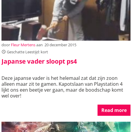
door
Fleur Mertens
aan
20 december 2015
Geschatte Leestijd: kort
Japanse vader sloopt ps4
Deze japanse vader is het helemaal zat dat zijn zoon
alleen maar zit te gamen. Kapotslaan van Playstation 4
lijkt ons een beetje ver gaan, maar de boodschap komt
wel over!
Read more