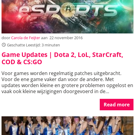
door
Carola de Feijter
aan
22 november 2016
Geschatte Leestijd: 3 minuten
Game Updates | Dota 2, LoL, StarCraft,
COD & CS:GO
Voor games worden regelmatig patches uitgebracht.
Voor de ene game vaker dan voor de andere. Met
updates worden kleine en grotere problemen opgelost en
vaak ook kleine wijzigingen doorgevoerd in de
eigenschappen van wapens en spelers in de game. Het is
altijd verstandig om je game up to date te houden
Read more