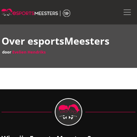
Skip
to
the
content
Over esportsMeesters
door
Evelien Hendriks