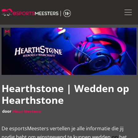
Skip
to
the
content
Hearthstone | Wedden op
Hearthstone
door
Fleur Mertens
De esportsMeesters vertellen je alle informatie die jij
nodig hebt om winstgevend te kunnen wedden
op
het