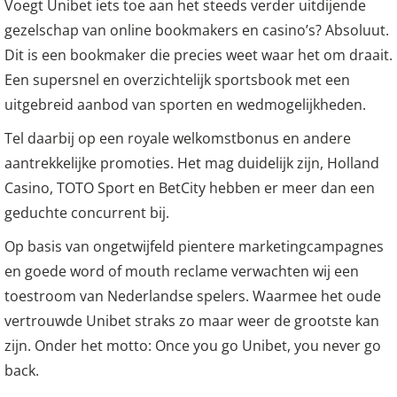
Voegt Unibet iets toe aan het steeds verder uitdijende
gezelschap van online bookmakers en casino’s? Absoluut.
Dit is een bookmaker die precies weet waar het om draait.
Een supersnel en overzichtelijk sportsbook met een
uitgebreid aanbod van sporten en wedmogelijkheden.
Tel daarbij op een royale welkomstbonus en andere
aantrekkelijke promoties. Het mag duidelijk zijn, Holland
Casino, TOTO Sport en BetCity hebben er meer dan een
geduchte concurrent bij.
Op basis van ongetwijfeld pientere marketingcampagnes
en goede word of mouth reclame verwachten wij een
toestroom van Nederlandse spelers. Waarmee het oude
vertrouwde Unibet straks zo maar weer de grootste kan
zijn. Onder het motto: Once you go Unibet, you never go
back.