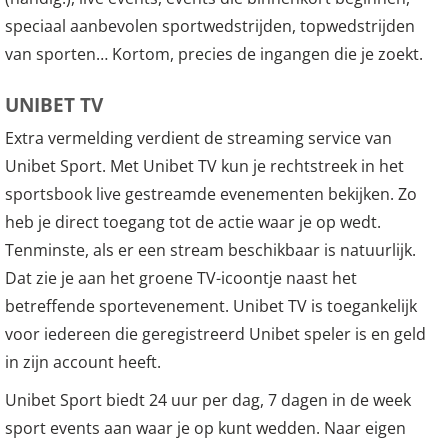
speciaal aanbevolen sportwedstrijden, topwedstrijden
van sporten… Kortom, precies de ingangen die je zoekt.
UNIBET TV
Extra vermelding verdient de streaming service van
Unibet Sport. Met Unibet TV kun je rechtstreek in het
sportsbook live gestreamde evenementen bekijken. Zo
heb je direct toegang tot de actie waar je op wedt.
Tenminste, als er een stream beschikbaar is natuurlijk.
Dat zie je aan het groene TV-icoontje naast het
betreffende sportevenement. Unibet TV is toegankelijk
voor iedereen die geregistreerd Unibet speler is en geld
in zijn account heeft.
Unibet Sport biedt 24 uur per dag, 7 dagen in de week
sport events aan waar je op kunt wedden. Naar eigen