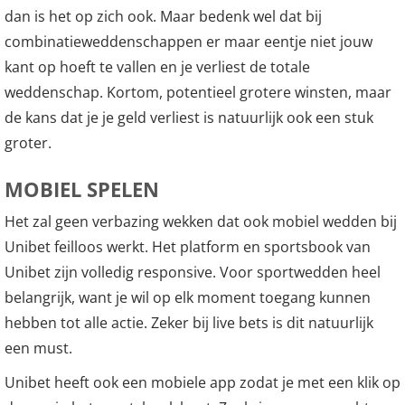
dan is het op zich ook. Maar bedenk wel dat bij
combinatieweddenschappen er maar eentje niet jouw
kant op hoeft te vallen en je verliest de totale
weddenschap. Kortom, potentieel grotere winsten, maar
de kans dat je je geld verliest is natuurlijk ook een stuk
groter.
MOBIEL SPELEN
Het zal geen verbazing wekken dat ook mobiel wedden bij
Unibet feilloos werkt. Het platform en sportsbook van
Unibet zijn volledig responsive. Voor sportwedden heel
belangrijk, want je wil op elk moment toegang kunnen
hebben tot alle actie. Zeker bij live bets is dit natuurlijk
een must.
Unibet heeft ook een mobiele app zodat je met een klik op