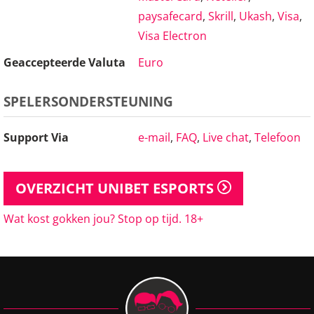
paysafecard
,
Skrill
,
Ukash
,
Visa
,
Visa Electron
Geaccepteerde Valuta
Euro
SPELERSONDERSTEUNING
Support Via
e-mail
,
FAQ
,
Live chat
,
Telefoon
OVERZICHT UNIBET ESPORTS
Wat kost gokken jou? Stop op tijd. 18+