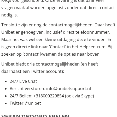
FAQs voorgeschoteld. Onze ervaring is dat daar veel
vragen vaak al worden opgelost zonder dat direct contact
nodig is.
Tenslotte zijn er nog de contactmogelijkheden. Daar heeft
Unibet er genoeg van, inclusief direct telefoonnummer.
Maar het was wel een kleine uitdaging deze te vinden. Er
is geen directe link naar ‘Contact’ in het Helpcentrum. Bij
zoeken op ‘contact’ kwamen de opties naar boven.
Unibet biedt drie contactmogelijkheden (en heeft
daarnaast een Twitter account):
24/7 Live Chat
Bericht versturen: info@unibetsupport.nl
24/7 Bellen: +318000229854 (ook via Skype)
Twitter @unibet
VERANTWOORD SPELEN