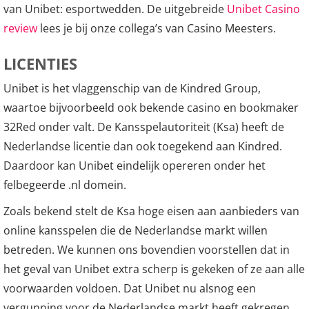
van Unibet: esportwedden. De uitgebreide
Unibet Casino
review
lees je bij onze collega’s van Casino Meesters.
LICENTIES
Unibet is het vlaggenschip van de Kindred Group,
waartoe bijvoorbeeld ook bekende casino en bookmaker
32Red onder valt. De Kansspelautoriteit (Ksa) heeft de
Nederlandse licentie dan ook toegekend aan Kindred.
Daardoor kan Unibet eindelijk opereren onder het
felbegeerde .nl domein.
Zoals bekend stelt de Ksa hoge eisen aan aanbieders van
online kansspelen die de Nederlandse markt willen
betreden. We kunnen ons bovendien voorstellen dat in
het geval van Unibet extra scherp is gekeken of ze aan alle
voorwaarden voldoen. Dat Unibet nu alsnog een
vergunning voor de Nederlandse markt heeft gekregen