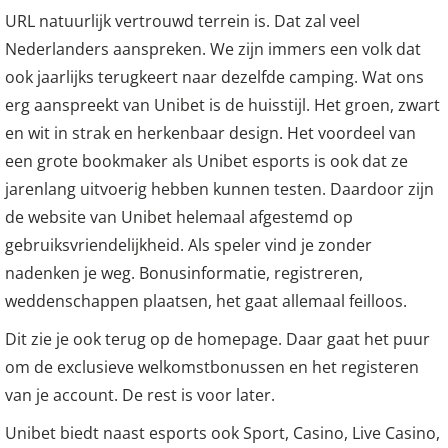
URL natuurlijk vertrouwd terrein is. Dat zal veel
Nederlanders aanspreken. We zijn immers een volk dat
ook jaarlijks terugkeert naar dezelfde camping. Wat ons
erg aanspreekt van Unibet is de huisstijl. Het groen, zwart
en wit in strak en herkenbaar design. Het voordeel van
een grote bookmaker als Unibet esports is ook dat ze
jarenlang uitvoerig hebben kunnen testen. Daardoor zijn
de website van Unibet helemaal afgestemd op
gebruiksvriendelijkheid. Als speler vind je zonder
nadenken je weg. Bonusinformatie, registreren,
weddenschappen plaatsen, het gaat allemaal feilloos.
Dit zie je ook terug op de homepage. Daar gaat het puur
om de exclusieve welkomstbonussen en het registeren
van je account. De rest is voor later.
Unibet biedt naast esports ook Sport, Casino, Live Casino,