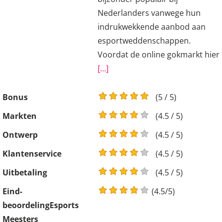
Nederlanders vanwege hun
indrukwekkende aanbod aan
esportweddenschappen.
Voordat de online gokmarkt hier
[...]
Bonus
(5 / 5)
Markten
(4.5 / 5)
Ontwerp
(4.5 / 5)
Klantenservice
(4.5 / 5)
Uitbetaling
(4.5 / 5)
Eind­
(4.5/5)
beoordelingEsports
Meesters