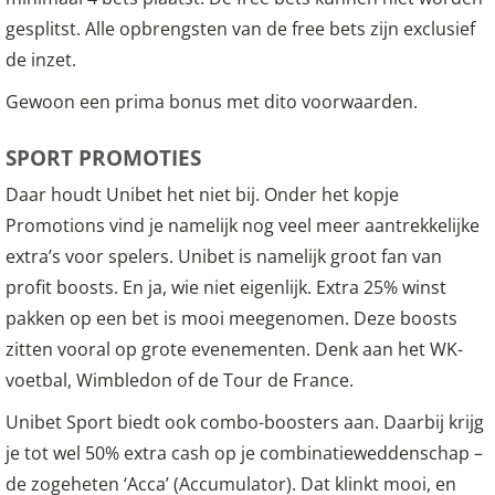
gesplitst. Alle opbrengsten van de free bets zijn exclusief
de inzet.
Gewoon een prima bonus met dito voorwaarden.
SPORT PROMOTIES
Daar houdt Unibet het niet bij. Onder het kopje
Promotions vind je namelijk nog veel meer aantrekkelijke
extra’s voor spelers. Unibet is namelijk groot fan van
profit boosts. En ja, wie niet eigenlijk. Extra 25% winst
pakken op een bet is mooi meegenomen. Deze boosts
zitten vooral op grote evenementen. Denk aan het WK-
voetbal, Wimbledon of de Tour de France.
Unibet Sport biedt ook combo-boosters aan. Daarbij krijg
je tot wel 50% extra cash op je combinatieweddenschap –
de zogeheten ‘Acca’ (Accumulator). Dat klinkt mooi, en