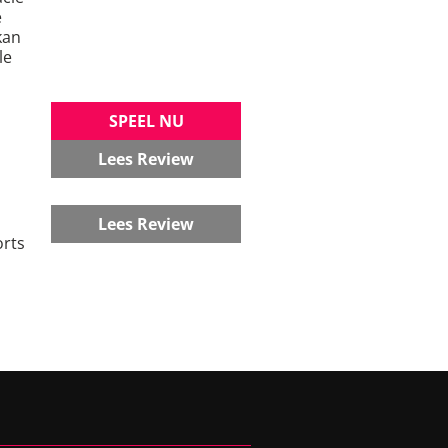
e
kan
le
SPEEL NU
Lees Review
Lees Review
orts