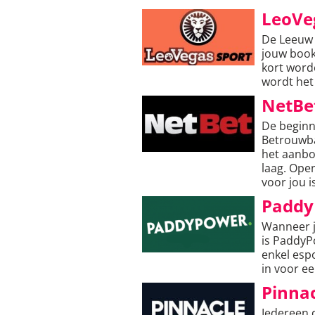
LeoVe
De Leeuw 
jouw bookm
kort word
wordt het
NetBe
De beginn
Betrouwba
het aanbod
laag. Ope
voor jou i
Paddy
Wanneer ji
is PaddyP
enkel espo
in voor ee
Pinnac
Iedereen d