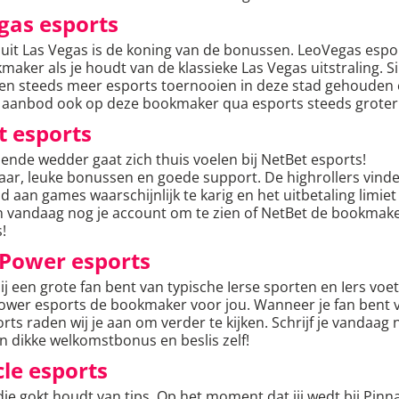
gas esports
uit Las Vegas is de koning van de bonussen. LeoVegas espor
aker als je houdt van de klassieke Las Vegas uitstraling. S
en steeds meer esports toernooien in deze stad gehouden
 aanbod ook op deze bookmaker qua esports steeds groter
t esports
ende wedder gaat zich thuis voelen bij NetBet esports!
ar, leuke bonussen en goede support. De highrollers vind
 aan games waarschijnlijk te karig en het uitbetaling limiet
n vandaag nog je account om te zien of NetBet de bookmak
s!
Power esports
j een grote fan bent van typische Ierse sporten en Iers voet
ower esports de bookmaker voor jou. Wanneer je fan bent 
rts raden wij je aan om verder te kijken. Schrijf je vandaag 
n dikke welkomstbonus en beslis zelf!
le esports
ie gokt houdt van tips. Op het moment dat jij wedt bij Pinn