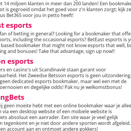
t 14 miljoen klanten in meer dan 200 landen! Een bookmak
ot is gegroeid omdat het goed voor z'n klanten zorgt; kijk ze
us Bet365 voor jou in petto heeft!
t esports
fan of betting in general? Looking for a bookmaker that offer
ports, including the occasional esports? BetEast esports is 
K based bookmaker that might not know esports that well, b
ing and bonuses! Take that advantage, sign up now!!
n esports
s en casino's uit Scandinavië staan garant voor
arheid. Het Zweedse Betsson esports is geen uitzondering
geen dedicated esports bookmaker, maar wel een met de
toernooien en degelijke odds! Pak nu je welkomstbonus!
ngBets
ij geen moeite hebt met een online bookmaker waar je alle
n via een desktop website of een mobiele website is
ts absoluut een aanrader. Een site waar je veel gelijk
 tegenkomt en je niet door andere sporten wordt afgeleid.
en account aan en ontmoet andere gokkers!