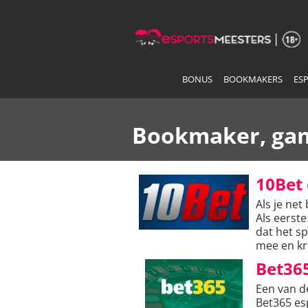
Skip
to
the
content
BONUS
BOOKMAKERS
ES
Bookmaker, game
10Bet 
Als je net
Als eerste
dat het sp
mee en kr
Bet365
Een van d
Bet365 es