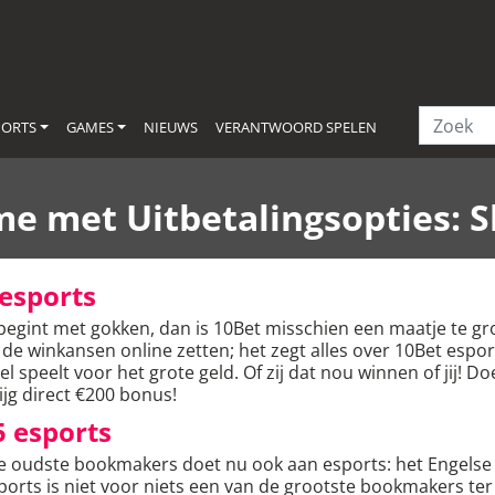
PORTS
GAMES
NIEUWS
VERANTWOORD SPELEN
 met Uitbetalingsopties: Sk
esports
 begint met gokken, dan is 10Bet misschien een maatje te gr
 de winkansen online zetten; het zegt alles over 10Bet espor
el speelt voor het grote geld. Of zij dat nou winnen of jij! Do
ijg direct €200 bonus!
 esports
e oudste bookmakers doet nu ook aan esports: het Engelse
ports is niet voor niets een van de grootste bookmakers ter