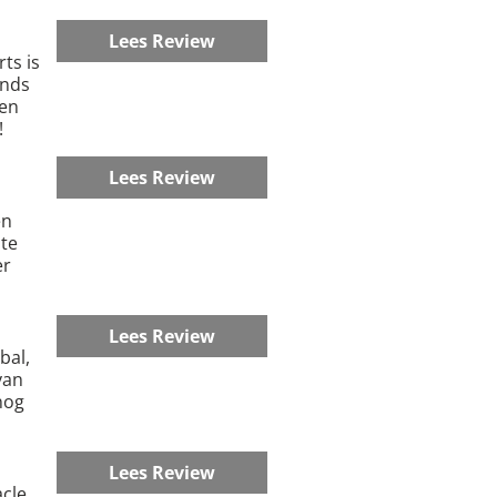
Lees Review
ts is
inds
 en
!
Lees Review
en
 te
er
Lees Review
bal,
van
nog
Lees Review
acle