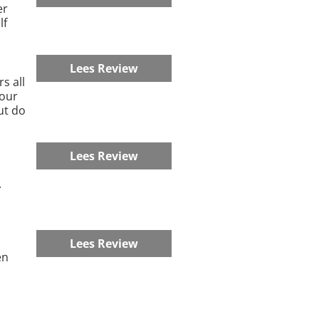
er
lf
Lees Review
s all
your
ut do
Lees Review
.
Lees Review
en