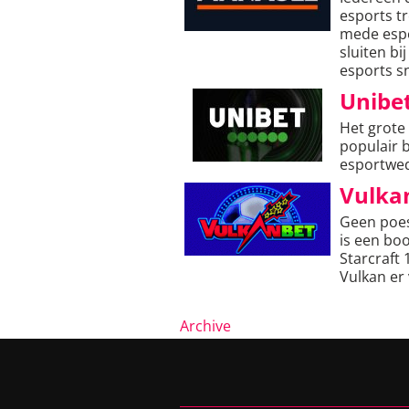
esports tr
mede espor
sluiten b
esports sn
Unibet
Het grote
populair 
esportwed
Vulka
Geen poes
is een bo
Starcraft 
Vulkan er 
Archive