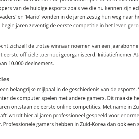
ers van de huidige esports zoals we die nu kennen zijn ech
aders’ en ‘Mario’ vonden in de jaren zestig hun weg naar he
d begin jaren zeventig de eerste competitie in het leven ge
ht zichzelf de trotse winnaar noemen van een jaarabonneme
et eerste officiële toernooi georganiseerd. Initiatiefnemer A
 van 10.000 deelnemers.
ties
een belangrijke mijlpaal in de geschiedenis van de esports.
r de computer spelen met andere gamers. Dit maakte het
jaren ontstaan de eerste online competities. Met name in Zu
craft’ wordt hier al jaren professioneel gespeeld voor enor
tv. Professionele gamers hebben in Zuid-Korea dan ook een