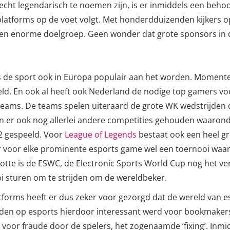
echt legendarisch te noemen zijn, is er inmiddels een behoo
platforms op de voet volgt. Met honderdduizenden kijkers o
en enorme doelgroep. Geen wonder dat grote sponsors in de
s de sport ook in Europa populair aan het worden. Momente
d. En ook al heeft ook Nederland de nodige top gamers voor
 teams. De teams spelen uiteraard de grote WK wedstrijden
er ook nog allerlei andere competities gehouden waaronder
2 gespeeld. Voor
League of Legends
bestaat ook een heel 
r voor elke prominente esports game wel een toernooi waar
otte is de ESWC, de Electronic Sports World Cup nog het v
oi sturen om te strijden om de wereldbeker.
tforms heeft er dus zeker voor gezorgd dat de wereld van e
dden op esports hierdoor interessant werd voor bookmaker
or fraude door de spelers, het zogenaamde ‘fixing’. Inmidde