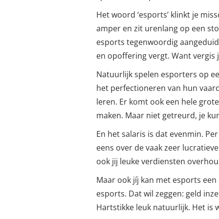
Het woord ‘esports’ klinkt je mi
amper en zit urenlang op een stoe
esports tegenwoordig aangeduid a
en opoffering vergt. Want vergis 
Natuurlijk spelen esporters op ee
het perfectioneren van hun vaard
leren. Er komt ook een hele grote
maken. Maar niet getreurd, je ku
En het salaris is dat evenmin. P
eens over de vaak zeer lucratiev
ook jij leuke verdiensten overh
Maar ook jíj kan met esports een 
esports. Dat wil zeggen: geld inz
Hartstikke leuk natuurlijk. Het i