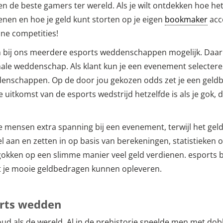
 de beste gamers ter wereld. Als je wilt ontdekken hoe het 
nen en hoe je geld kunt storten op je eigen
bookmaker
acc
ne competities!
jn bij ons meerdere esports weddenschappen mogelijk. Daarbi
male weddenschap. Als klant kun je een evenement selecteren
denschappen. Op de door jou gekozen odds zet je een geldb
uitkomst van de esports wedstrijd hetzelfde is als je gok, d
ensen extra spanning bij een evenement, terwijl het geld v
 aan en zetten in op basis van berekeningen, statistieken o
gokken op een slimme manier veel geld verdienen. esports 
cht je mooie geldbedragen kunnen opleveren.
rts wedden
o oud als de wereld. Al in de prehistorie speelde men met d