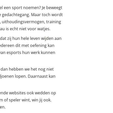
 wel een sport noemen? Je beweegt
sche gedachtegang. Maar toch wordt
g, uithoudingsvermogen, training
u is echt niet voor watjes.
dat zij hun hele leven wijden aan
edereen dit met oefening kan
ie van esports hun werk kunnen
n dan hebben we het nog niet
iljoenen lopen. Daarnaast kan
illende websites ook wedden op
of speler wint, win jij ook.
en.