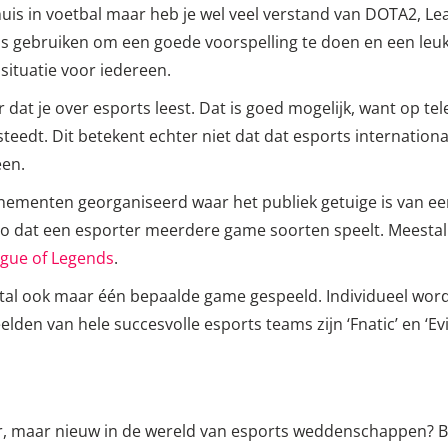
huis in voetbal maar heb je wel veel verstand van DOTA2, Lea
is gebruiken om een goede voorspelling te doen en een leuk
 situatie voor iedereen.
r dat je over esports leest. Dat is goed mogelijk, want op te
eedt. Dit betekent echter niet dat dat esports internationaa
een.
nementen georganiseerd waar het publiek getuige is van ee
 zo dat een esporter meerdere game soorten speelt. Meestal 
gue of Legends
.
l ook maar één bepaalde game gespeeld. Individueel wordt e
en van hele succesvolle esports teams zijn ‘Fnatic’ en ‘Evi
mer, maar nieuw in de wereld van esports weddenschappen? 