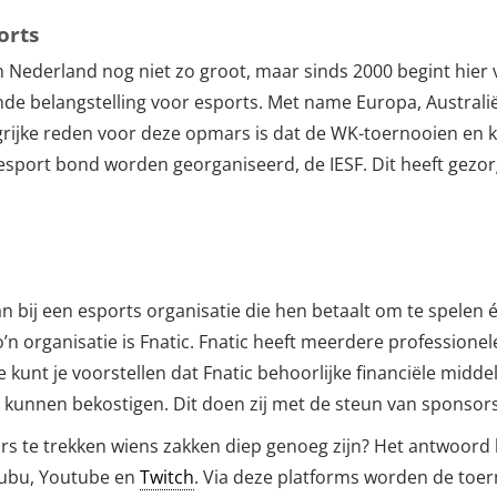
orts
in Nederland nog niet zo groot, maar sinds 2000 begint hier
de belangstelling voor esports. Met name Europa, Austral
grijke reden voor deze opmars is dat de WK-toernooien en k
esport bond worden georganiseerd, de IESF. Dit heeft gezo
n bij een esports organisatie die hen betaalt om te spele
’n organisatie is Fnatic. Fnatic heeft meerdere professione
e kunt je voorstellen dat Fnatic behoorlijke financiële midde
 kunnen bekostigen. Dit doen zij met de steun van sponsors
s te trekken wiens zakken diep genoeg zijn? Het antwoord 
Azubu, Youtube en
Twitch
. Via deze platforms worden de toer