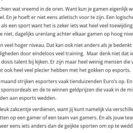
sschien wat vreemd in de oren. Want kun je gamen eigenlijk
l. En je hoeft er niet eens atletisch voor te zijn. Een logi
ls een sport want het is zeker iets wat heel veel toewijdin
je niet, dagelijks urenlang achter elkaar gamen op hoog nivea
n veel hoger niveau. Dat kan ook niet anders als je bedenkt 
igheden door eindeloos veel training. Maar denk niet dat i
 dosis talent bij kijken. Er zijn maar heel weinig mensen d
nt ook heel veel plezier hebben met het gokken op esports.
er maand strijken esporters vaak tienduizenden Euro’s op. E
e sponsordeals en de te winnen geldprijzen die vaak in de m
ouden aan esports wedden.
leuk zakcentje verdienen, want jij kunt namelijk via versch
etten op een gamer of een team van gamers. En als jouw team 
s weer eens iets anders dan de geijkte sporten om op te wedd