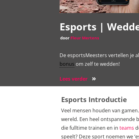
Esports | Wedde
door
Fleur Mertens
De esportsMeesters vertellen je a
bonus
om zelf te wedden!
»
Lees verder
Esports Introductie
Veel mensen houden van gamen. En 
wereld. Een heel ontspannende be
die fulltime trainen en in
teams
d
speelt? Deze sport noemen we ‘es