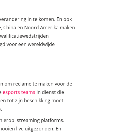
 verandering in te komen. En ook
ië, China en Noord Amerika maken
walificatiewedstrijden
rgd voor een wereldwijde
n én om reclame te maken voor de
le
esports teams
in dienst die
len tot zijn beschikking moet
.
hierop: streaming platforms.
nooien live uitgezonden. En