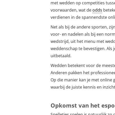
met wedden op competities tussen
voorwaarden, wat de
odds
beteke
verdienen in de spannendste onli
Net als bij de andere sporten, zi
voor- en nadelen als bij een nor
wedstrijd, uit het menu met wed
weddenschap te bevestigen. Als je 
uitbetaald.
Wedden betekent voor de meeste m
Anderen pakken het professioneel
Op die manier kan je met online 
waarbij de juiste kennis en inzi
Opkomst van het espo
Spelletjes spelen is natuurlijk z