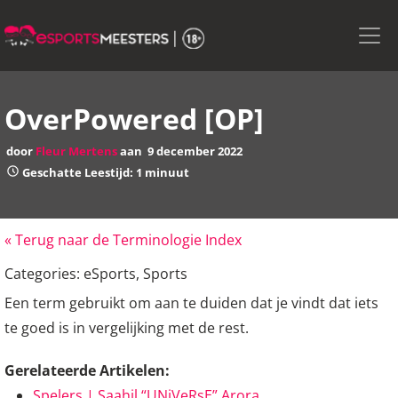
Skip
to
the
content
OverPowered [OP]
door
Fleur Mertens
aan
9 december 2022
Geschatte Leestijd: 1 minuut
« Terug naar de Terminologie Index
Categories:
eSports
,
Sports
Een term gebruikt om aan te duiden dat je vindt dat iets
te goed is in vergelijking met de rest.
Gerelateerde Artikelen:
Spelers | Saahil “UNiVeRsE” Arora