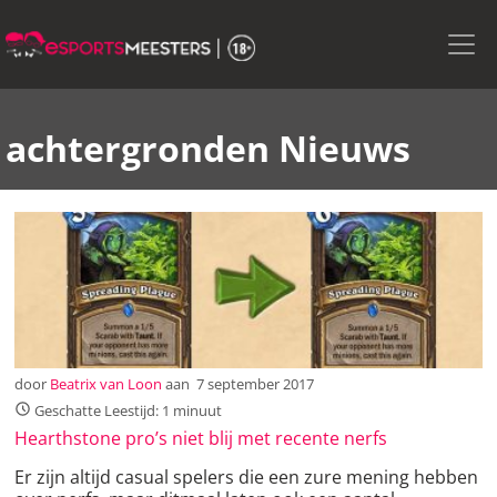
Skip
to
the
content
achtergronden Nieuws
door
Beatrix van Loon
aan
7 september 2017
Geschatte Leestijd: 1 minuut
Hearthstone pro’s niet blij met recente nerfs
Er zijn altijd casual spelers die een zure mening hebben