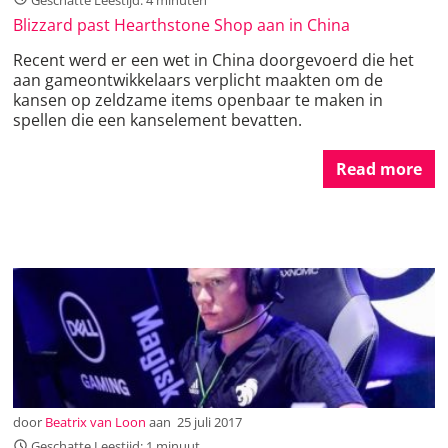
Blizzard past Hearthstone Shop aan in China
Recent werd er een wet in China doorgevoerd die het
aan gameontwikkelaars verplicht maakten om de
kansen op zeldzame items openbaar te maken in
spellen die een kanselement bevatten.
Read more
door
Beatrix van Loon
aan
25 juli 2017
Geschatte Leestijd: 1 minuut