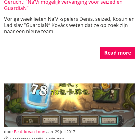
Gerucht: “Na’Vi mogelijk vervanging voor seized en
GuardiaN”
Vorige week lieten Na’Vi-spelers Denis, seized, Kostin en
Ladislav “GuardiaN” Kovács weten dat ze op zoek zijn
naar een nieuw team.
Read more
door
Beatrix van Loon
aan
29 juli 2017
Geschatte Leestijd: 4 minuten