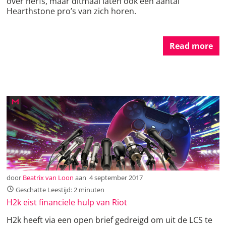
over nerfs, maar ditmaal laten ook een aantal
Hearthstone pro’s van zich horen.
Read more
door
Beatrix van Loon
aan
4 september 2017
Geschatte Leestijd: 2 minuten
H2k eist financiele hulp van Riot
H2k heeft via een open brief gedreigd om uit de LCS te