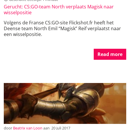
Gerucht: CS:GO-team North verplaats Magisk naar
wisselpositie
Volgens de Franse CS:GO-site Flickshot.fr heeft het
Deense team North Emil “Magisk” Reif verplaatst naar
een wisselpositie.
Read more
door
Beatrix van Loon
aan
20 juli 2017