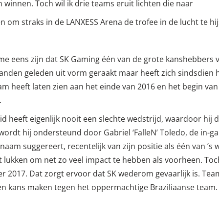
winnen. Toch wil ik drie teams eruit lichten die naar
 om straks in de LANXESS Arena de trofee in de lucht te hij
me eens zijn dat SK Gaming één van de grote kanshebbers va
aanden geleden uit vorm geraakt maar heeft zich sindsdien
team heeft laten zien aan het einde van 2016 en het begin van
.
id heeft eigenlijk nooit een slechte wedstrijd, waardoor hij
rdt hij ondersteund door Gabriel ‘FalleN’ Toledo, de in-g
 naam suggereert, recentelijk van zijn positie als één van ’s 
t lukken om net zo veel impact te hebben als voorheen. To
2017. Dat zorgt ervoor dat SK wederom gevaarlijk is. Team
en kans maken tegen het oppermachtige Braziliaanse team.