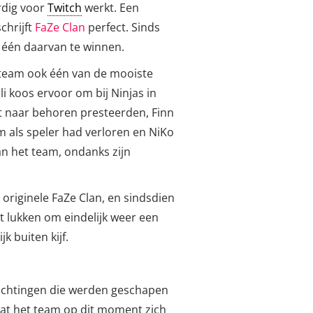
rdig voor
Twitch
werkt. Een
chrijft
FaZe Clan
perfect. Sinds
s één daarvan te winnen.
 team ook één van de mooiste
alli koos ervoor om bij Ninjas in
et naar behoren presteerden, Finn
m als speler had verloren en NiKo
an het team, ondanks zijn
originele FaZe Clan, en sindsdien
at lukken om eindelijk weer een
k buiten kijf.
achtingen die werden geschapen
dat het team op dit moment zich