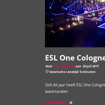
ESL One Cologn
door
Fleur Mertens
aan
20 juli 2017
Geschatte Leestijd: 5 minuten
Ook dit jaar heeft ESL One Cologne
watertanden.
»
Lees verder