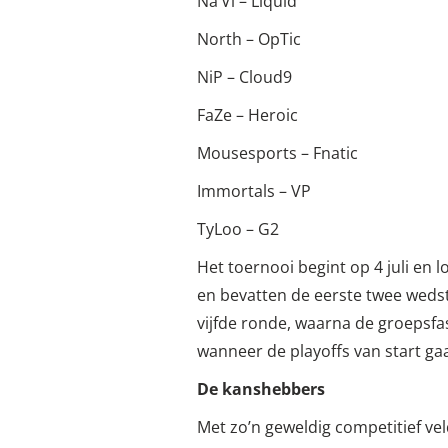
Na’Vi – Liquid
North – OpTic
NiP – Cloud9
FaZe – Heroic
Mousesports – Fnatic
Immortals – VP
TyLoo – G2
Het toernooi begint op 4 juli en 
en bevatten de eerste twee weds
vijfde ronde, waarna de groepsfas
wanneer de playoffs van start ga
De kanshebbers
Met zo’n geweldig competitief vel