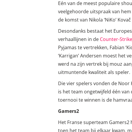
Eén van de meest populaire shout
veelgehoorde uitspraak van hem w
de komst van Nikola ‘NiKo’ Kovač 
Desondanks bestaat het Europese
verhaallijnen in de
Counter-Strik
Pyjamas te vertrekken, Fabian ‘K
‘Karrigan’ Andersen moest het ve
werd na zijn vertrek bij mouz aan
uitmuntende kwaliteit als speler.
Die vier spelers vonden de Noor H
is het team ongetwijfeld één van 
toernooi te winnen is de hamvraag
Gamers2
Het Franse superteam Gamers2 he
toen het team bij elkaar kwam, m