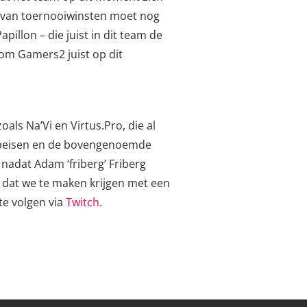
rm van toernooiwinsten moet nog
illon – die juist in dit team de
 om Gamers2 juist op dit
als Na’Vi en Virtus.Pro, die al
 opeisen en de bovengenoemde
nadat Adam ‘friberg’ Friberg
 dat we te maken krijgen met een
te volgen via
Twitch
.