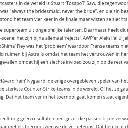
casters in de wereld is Stuart ‘TosspoT’ Saw, die tegenwoo
as “always the bridesmaid, never the bride”, en die zin bes
stond het team vier keer in de finale maar wisten ze slecht
 superteam uit ongelofelijke talenten. Daarnaast heeft dit
e
-scene: het zijn bijna allemaal ‘rejects’. AWP’er Aleksi ‘allu’ J
ioShima’ Fiey was het ‘probleem’ waardoor Franse teams ni
ld ruimen bij Astralis omdat het team het vertrouwen in he
gevallen omdat hij een slechte invloed zou zijn op de rest v
åvard ‘rain’ Nygaard, de enige overgebleven speler van het 
de sterkste Counter-Strike-teams in de wereld. Of het ze ga
. Dat het team ver in het toernooi gaat komen staat eigenlij
eft nog geen resultaten neergezet die passen bij de verw
aar met elk toernooi zien we de verbetering. Dat betekent 