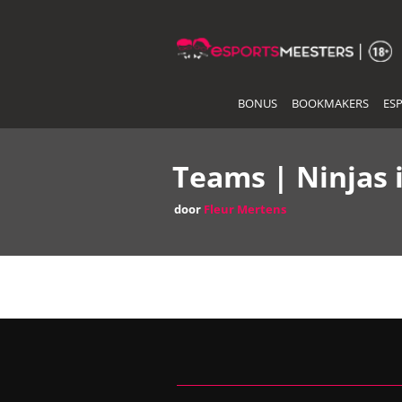
Skip
to
the
content
BONUS
BOOKMAKERS
ES
Teams | Ninjas 
door
Fleur Mertens