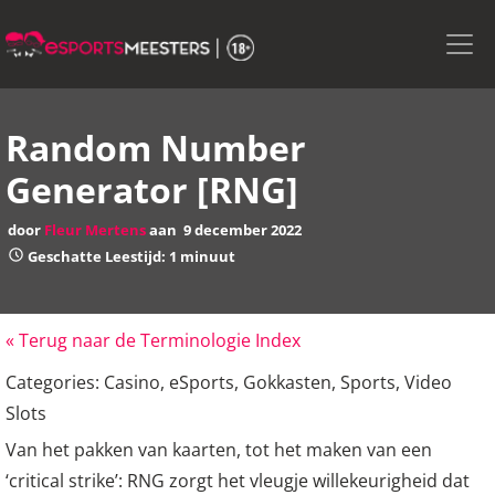
Skip
to
the
content
Random Number
Generator [RNG]
door
Fleur Mertens
aan
9 december 2022
Geschatte Leestijd: 1 minuut
« Terug naar de Terminologie Index
Categories:
Casino
,
eSports
,
Gokkasten
,
Sports
,
Video
Slots
Van het pakken van kaarten, tot het maken van een
‘critical strike’: RNG zorgt het vleugje willekeurigheid dat