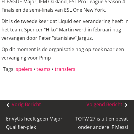
ELEAGUE Major, IEM Oakland, ESL Pro League Season 4
Finals en de semi-finals van ESL One New York.
Dit is de tweede keer dat Liquid een verandering heeft in
het team. Spencer “Hiko” Martin werd in februari nog
vervangen door Peter “stanislaw” Jarguz.
Op dit moment is de organisatie nog op zoek naar een
vervanging voor Pimp
Tags:
spelers
•
teams
•
transfers
Bericht
Vorig Bericht
Volgend Bericht
navigatie
EnVyUs heeft geen Major
TOTW 27 is uit en bevat
Qualifier-plek
onder andere IF Messi