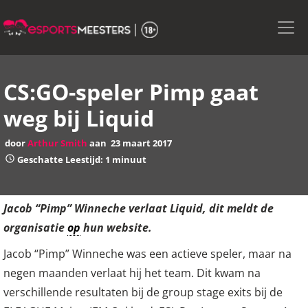
Skip
to
the
content
CS:GO-speler Pimp gaat
weg bij Liquid
door
Arthur Smith
aan
23 maart 2017
Geschatte Leestijd: 1 minuut
Jacob “Pimp” Winneche verlaat Liquid, dit meldt de
organisatie
op
hun website.
Jacob “Pimp” Winneche was een actieve speler, maar na
negen maanden verlaat hij het team. Dit kwam na
verschillende resultaten bij de group stage exits bij de