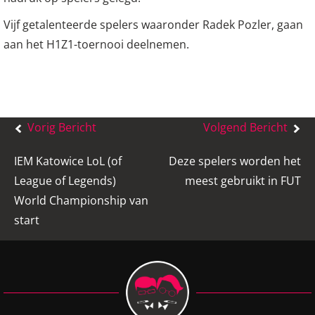
Vijf getalenteerde spelers waaronder Radek Pozler, gaan
aan het H1Z1-toernooi deelnemen.
Bericht
Vorig Bericht
Volgend Bericht
navigatie
IEM Katowice LoL (of
Deze spelers worden het
League of Legends)
meest gebruikt in FUT
World Championship van
start