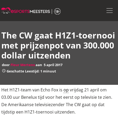
Skip
to
the
content
The CW gaat H1Z1-toernooi
met prijzenpot van 300.000
dollar uitzenden
door
Fleur Mertens
aan
5 april 2017
Geschatte Leestijd: 1 minuut
Het H1Z1-team van Echo Fox is
op
vrijdag 21 april om
03.00 uur Benelux tijd voor het eerst op televisie te zien.
De Amerikaanse televisiezender The CW gaat op dat
tijdstip een H1Z1-toernooi uitzenden.