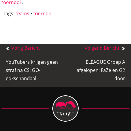
toernooi
.
Tags:
teams
•
toernooi
Bericht
Vorig Bericht
Volgend Bericht
navigatie
YouTubers krijgen geen
ELEAGUE Groep A
straf na CS: GO-
afgelopen; FaZe en G2
gokschandaal
door