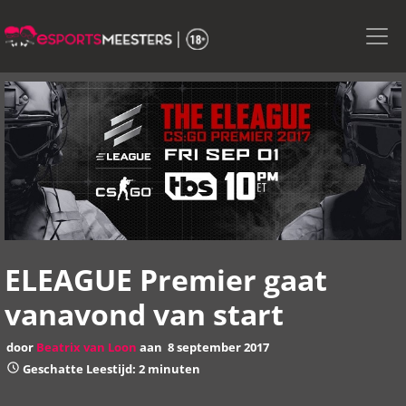
Skip
to
the
content
ELEAGUE Premier gaat
vanavond van start
door
Beatrix van Loon
aan
8 september 2017
Geschatte Leestijd: 2 minuten