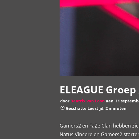
ELEAGUE Groep A
door
Beatrix van Loon
aan
11 septemb
Geschatte Leestijd: 2 minuten
Gamers2 en FaZe Clan hebben zich
Natus Vincere en Gamers2 starte