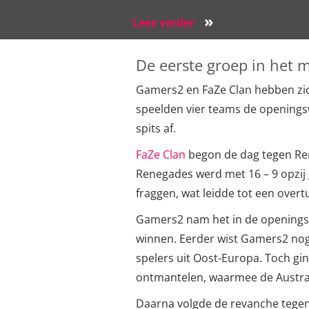
»
Lees verder
De eerste groep in het 
Gamers2 en FaZe Clan hebben zich
speelden vier teams de openings
spits af.
FaZe Clan
begon de dag tegen Ren
Renegades werd met 16 – 9 opzij 
fraggen, wat leidde tot een over
Gamers2 nam het in de opening
winnen. Eerder wist Gamers2 no
spelers uit Oost-Europa. Toch gi
ontmantelen, waarmee de Australi
Daarna volgde de revanche tegen 