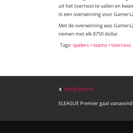
uit het toernooi te vallen en kw
in een overwinning voor Gamers2
Met de overwinning was Gamers2 
nemen met elk 8750 dollar.
Tags:
spelers
•
teams
•
toernooi
Bericht
navigatie
Vorig Bericht
ELEAGUE Premier gaat vanavond 