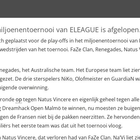
miljoenentoernooi van ELEAGUE is afgelopen
 geplaatst voor de play-offs in het miljoenentoernooi van
wedstrijden van het toernooi. FaZe Clan, Renegades, Natus
egades, het Australische team. Het Europese team liet zien
gezet. De drie sterspelers NiKo, Olofmeister en GuardiaN wa
tuigende overwinning.
sronde
op
tegen Natus Vincere en eigenlijk geheel tegen alle
g Dreamhack Open Malmö te winnen, nu moesten ze buigen
ngen de Fransen niet bij de pakken neerzitten. Ze hervonden
ërs het eerste team was dat uit het toernooi vloog.
Natus Vincere, dat verloren had van FaZe Clan. Na’Vi liet z