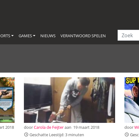
PORTS
GAMES
NIEUWS
VERANTWOORD SPELEN
rt 2018
door
Carola de Feijter
aan
19 maart 2018
door
Wi
Geschatte Leestijd: 3 minuten
Gesch