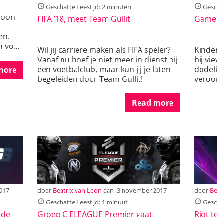
Geschatte Leestijd: 2 minuten
Gesch
toon
FIFA ’18, meet Team Gullit
Gamer
en.
n voor
Wil jij carriere maken als FIFA speler?
Kinde
Vanaf nu hoef je niet meer in dienst bij
bij vi
een voetbalclub, maar kun jij je laten
dodeli
more
begeleiden door Team Gullit!
veroor
Read more
017
door
Beatrix van Loon
aan
3 november 2017
door
Be
Geschatte Leestijd: 1 minuut
Gesch
nde
Groep C ELEAGUE Premier gaat
Riot t