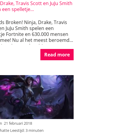
 Drake, Travis Scott en JuJu Smith
 een spelletje…
s Broken! Ninja, Drake, Travis
en JuJu Smith spelen een
tje Fortnite en 630.000 mensen
n mee! Nu al het meest beroemde
Hawai gesprek ooit!
Read more
an
21 februari 2018
atte Leestijd: 3 minuten