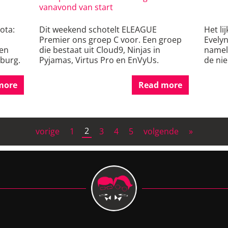
vanavond van start
ota:
Dit weekend schotelt ELEAGUE
Het li
Premier ons groep C voor. Een groep
Evelyn
 en
die bestaat uit Cloud9, Ninjas in
nameli
burg.
Pyjamas, Virtus Pro en EnVyUs.
de ni
more
Read more
2
vorige
1
3
4
5
volgende
»