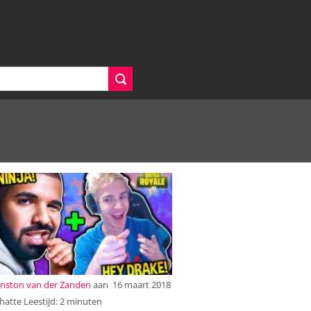
nston van der Zanden
aan
16 maart 2018
atte Leestijd: 2 minuten