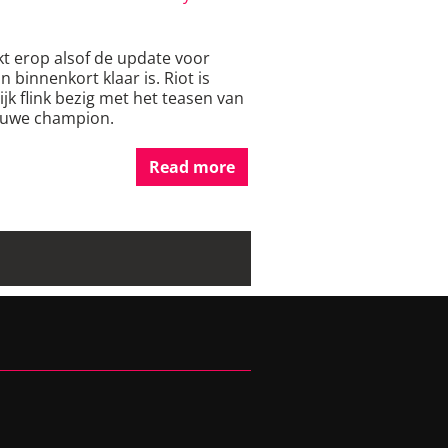
jkt erop alsof de update voor
n binnenkort klaar is. Riot is
jk flink bezig met het teasen van
euwe champion.
Read more