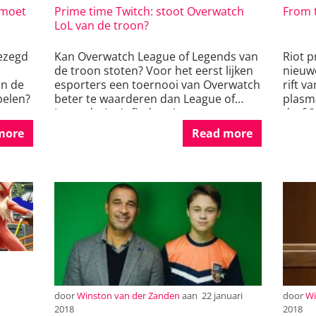
 moet
Prime time Twitch: stoot Overwatch
From 
LoL van de troon?
gezegd
Kan Overwatch League of Legends van
Riot p
de troon stoten? Voor het eerst lijken
nieuw
an de
esporters een toernooi van Overwatch
rift v
pelen?
beter te waarderen dan League of
plasma
Legends. Let’s find out!
durft?
more
Read more
door
Winston van der Zanden
aan
22 januari
door
Wi
2018
2018