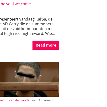
the void we come
resenteert vandaag Kai’Sa, de
e AD Carry die de summoners
anuit de void komt haunten met
! High risk, high reward. Wie
Read more
nston van der Zanden
aan
15 januari