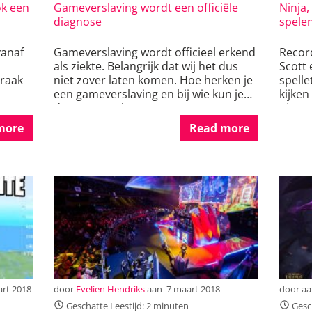
ok een
Gameverslaving wordt een officiële
Ninja,
diagnose
spelen
vanaf
Gameverslaving wordt officieel erkend
Record
als ziekte. Belangrijk dat wij het dus
Scott 
braak
niet zover laten komen. Hoe herken je
spelle
een gameverslaving en bij wie kun je
kijke
daarna terecht?
pizza 
more
Read more
rt 2018
door
Evelien Hendriks
aan
7 maart 2018
door
a
Geschatte Leestijd: 2 minuten
Gesch