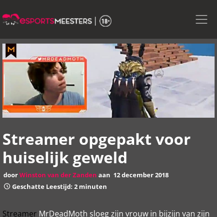
Skip
to
the
content
Streamer opgepakt voor
huiselijk geweld
door
Winston van der Zanden
aan
12 december 2018
Geschatte Leestijd: 2 minuten
Streamer
MrDeadMoth sloeg zijn vrouw in bijzijn van zijn