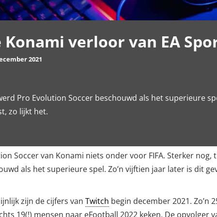
e Konami verloor van EA Spor
december 2021
werd Pro Evolution Soccer beschouwd als het superieure spel. Z
, zo lijkt het.
on Soccer van Konami niets onder voor FIFA. Sterker nog, to
 als het superieure spel. Zo’n vijftien jaar later is dit geve
nlijk zijn de cijfers van
Twitch
begin december 2021. Zo’n 2
slechts 19(!) mensen naar eFootball 2022 keken. De opvolger v