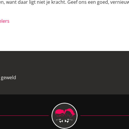
n, want daar ligt niet je kracht. Geef ons een goed, vern
elers
k geweld