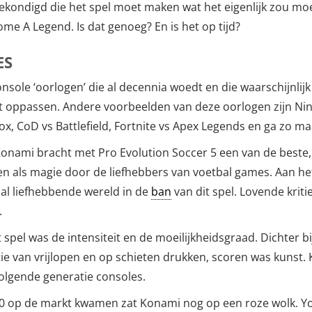
gekondigd die het spel moet maken wat het eigenlijk zou m
e A Legend. Is dat genoeg? En is het op tijd?
ES
onsole ‘oorlogen’ die al decennia woedt en die waarschijnlij
 oppassen. Andere voorbeelden van deze oorlogen zijn Ni
x, CoD vs Battlefield, Fortnite vs Apex Legends en ga zo ma
onami bracht met Pro Evolution Soccer 5 een van de beste, 
n als magie door de liefhebbers van voetbal games. Aan he
bal liefhebbende wereld in de
ban
van dit spel. Lovende kriti
.
el was de intensiteit en de moeilijkheidsgraad. Dichter bij
 van vrijlopen en op schieten drukken, scoren was kunst. 
volgende generatie consoles.
60 op de markt kwamen zat Konami nog op een roze wolk. Yo