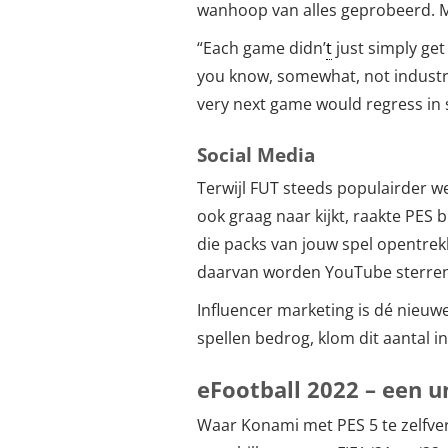
wanhoop van alles geprobeerd. M
“Each game didn’
t
just simply get
you know, somewhat, not industry c
very next game would regress in
Social Media
Terwijl FUT steeds populairder 
ook graag naar kijkt, raakte PES b
die packs van jouw spel opentrek
daarvan worden YouTube sterren
Influencer marketing is dé nieuwe
spellen bedrog, klom dit aantal i
eFootball 2022 – een u
Waar Konami met PES 5 te zelfver