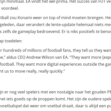
2 zijn minimaal. EA vindt het wel prima. Het succes van FUT v
 voordeel.
ball zou Konami weer on top of mind moeten brengen. Het s
 geleden, daar verandert de lente-update helemaal niets mee
is zelfs de gameplay bedroevend. Er is niks positiefs te be
ap toedelen:
r hundreds of millions of football fans, they tell us they wa
e,” aldus CEO Andrew Wilson van EA. “They want more [expe
 football. They want more digital experiences outside the g
us to move really, really quickly.”
ijn er nog veel spelers met een nostalgie naar het gouden PES
met iets goeds op de proppen komt. Het zijn de oudere spe
voetbalspel dat weer om voetbal draait, daar is altijd een pu