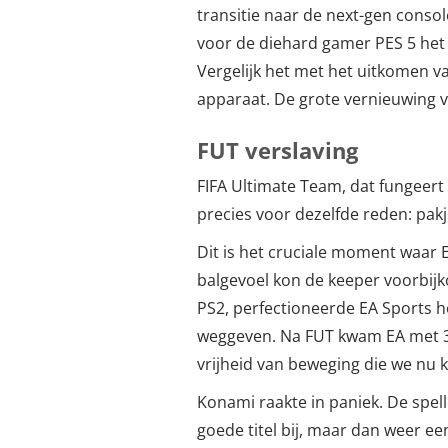
transitie naar de next-gen console
voor de diehard gamer PES 5 het b
Vergelijk het met het uitkomen v
apparaat. De grote vernieuwing v
FUT verslaving
FIFA Ultimate Team, dat fungeert
precies voor dezelfde reden: pak
Dit is het cruciale moment waar E
balgevoel kon de keeper voorbij
PS2, perfectioneerde EA Sports he
weggeven. Na FUT kwam EA met 360
vrijheid van beweging die we nu 
Konami raakte in paniek. De spel
goede titel bij, maar dan weer ee