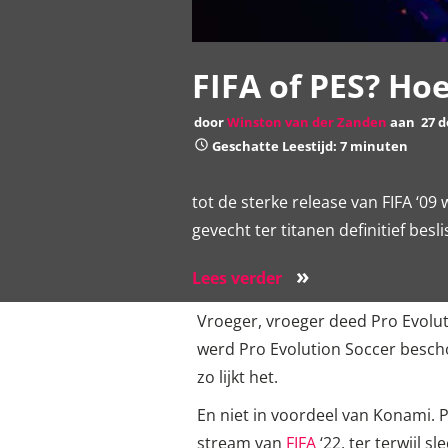
FIFA of PES? Ho
door
Winston van der Zanden
aan
27 
Geschatte Leestijd: 7 minuten
tot de sterke release van FIFA ‘09 
gevecht ter titanen definitief beslist
»
Lees verder
Vroeger, vroeger deed Pro Evoluti
werd Pro Evolution Soccer beschouwd
zo lijkt het.
En niet in voordeel van Konami. Pij
stream van
FIFA
‘22, ter terwijl 