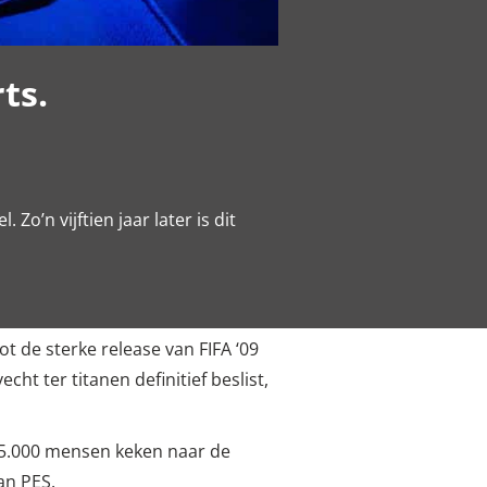
ts.
o’n vijftien jaar later is dit
t de sterke release van FIFA ‘09
cht ter titanen definitief beslist,
5.000 mensen keken naar de
an PES.