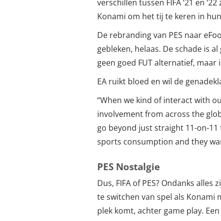
verschillen tussen FIFA ‘21 en ‘2
Konami om het tij te keren in hun
De rebranding van PES naar eFoot
gebleken, helaas. De schade is al
geen goed FUT alternatief, maar 
EA ruikt bloed en wil de genadekl
“When we kind of interact with ou
involvement from across the glob
go beyond just straight 11-on-11
sports consumption and they want 
PES Nostalgie
Dus, FIFA of PES? Ondanks alles z
te switchen van spel als Konami 
plek komt, achter game play. Een 