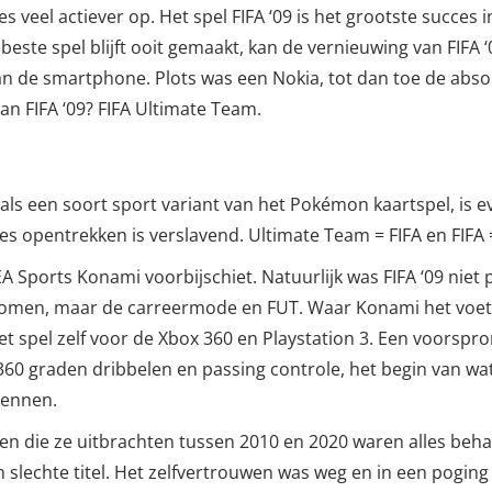
s veel actiever op. Het spel FIFA ‘09 is het grootste succes 
este spel blijft ooit gemaakt, kan de vernieuwing van FIFA
an de smartphone. Plots was een Nokia, tot dan toe de abso
an FIFA ‘09? FIFA Ultimate Team.
 als een soort sport variant van het Pokémon kaartspel, is 
jes opentrekken is verslavend. Ultimate Team = FIFA en FIFA
A Sports Konami voorbijschiet. Natuurlijk was FIFA ‘09 niet 
komen, maar de carreermode en FUT. Waar Konami het voet
t spel zelf voor de Xbox 360 en Playstation 3. Een voorspro
 graden dribbelen en passing controle, het begin van wat 
kennen.
len die ze uitbrachten tussen 2010 en 2020 waren alles beha
n slechte titel. Het zelfvertrouwen was weg en in een poging