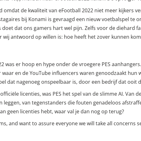
nd omdat de kwaliteit van eFootball 2022 niet meer kijkers v
 stagaires bij Konami is gevraagd een nieuw voetbalspel te 
 doet dat ons gamers hart wel pijn. Zelfs voor de diehard f
r wij antwoord op willen is: hoe heeft het zover kunnen ko
022 was er hoop en hype onder de vroegere PES aanhangers
er waar en de YouTube influencers waren genoodzaakt hun
l dat nagenoeg onspeelbaar is, door een bedrijf dat ooit de
ficiële licenties, was PES het spel van de slimme AI. Van d
on leggen, van tegenstanders die fouten genadeloos afstraffe
 dan geen licenties hebt, waar val je dan nog op terug?
ms, and want to assure everyone we will take all concerns s