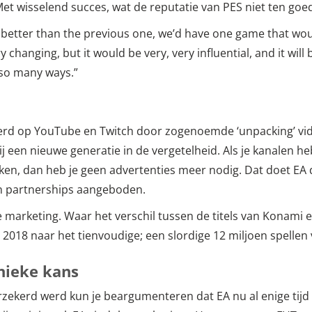
et wisselend succes, wat de reputatie van PES niet ten go
 better than the previous one, we’d have one game that wou
hanging, but it would be very, very influential, and it will b
 so many ways.”
werd op YouTube en Twitch door zogenoemde ‘unpacking’ vid
ij een nieuwe generatie in de vergetelheid. Als je kanalen he
ken, dan heb je geen advertenties meer nodig. Dat doet EA
 partnerships aangeboden.
 marketing. Waar het verschil tussen de titels van Konami e
n 2018 naar het tienvoudige; een slordige 12 miljoen spellen
nieke kans
zekerd werd kun je beargumenteren dat EA nu al enige tijd 