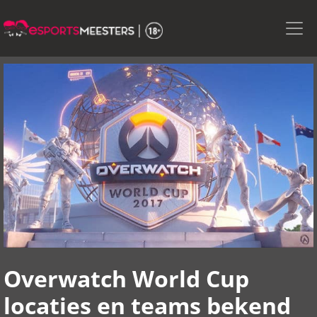
Skip
to
the
content
Overwatch World Cup
locaties en teams bekend