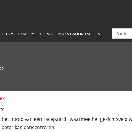
PORTS
GAMES
NIEUWS
VERANTWOORD SPELEN
22
dex
ts
s het hoofd van een racepaard , waarmee het gezichtsveld wo
h beter kan concentreren.