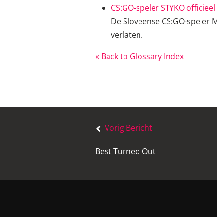
CS:GO-speler STYKO officiee
De Sloveense CS:GO-speler Ma
verlaten.
« Back to Glossary Index
Bericht
navigatie
Vorig Bericht
Best Turned Out