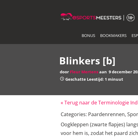
Skip
to
the
content
BONUS
BOOKMAKERS
ES
Blinkers [b]
door
Fleur Mertens
aan
9 december 20
Geschatte Leestijd: 1 minuut
« Terug naar de Terminologie In
Categories:
Paardenrennen
,
Spor
Oogkleppen (zwarte flapjes) lang
voor hem is, zodat het paard zic