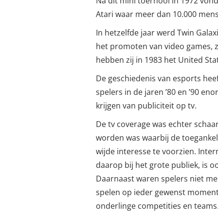
Na dit mini toernooi in 1972 von
Atari waar meer dan 10.000 men
In hetzelfde jaar werd Twin Galax
het promoten van video games, zo
hebben zij in 1983 het United St
De geschiedenis van esports hee
spelers in de jaren ’80 en ’90 en
krijgen van publiciteit op tv.
De tv coverage was echter schaa
worden was waarbij de toegankel
wijde interesse te voorzien. Inter
daarop bij het grote publiek, is 
Daarnaast waren spelers niet mee
spelen op ieder gewenst moment
onderlinge competities en teams