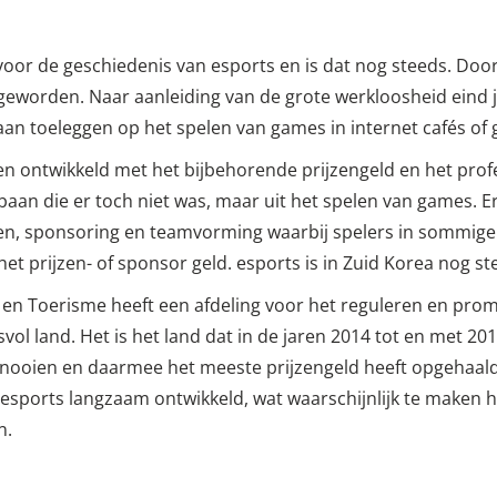
 voor de geschiedenis van esports en is dat nog steeds. Doo
geworden. Naar aanleiding van de grote werkloosheid eind j
aan toeleggen op het spelen van games in internet cafés of
 ontwikkeld met het bijbehorende prijzengeld en het profe
baan die er toch niet was, maar uit het spelen van games. E
en, sponsoring en teamvorming waarbij spelers in sommige 
 het prijzen- of sponsor geld. esports is in Zuid Korea nog 
t en Toerisme heeft een afdeling voor het reguleren en pro
vol land. Het is het land dat in de jaren 2014 tot en met 20
rnooien en daarmee het meeste prijzengeld heeft opgehaald
n esports langzaam ontwikkeld, wat waarschijnlijk te maken 
n.