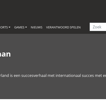
PORTS
GAMES
NIEUWS
VERANTWOORD SPELEN
aan
rland is een succesverhaal met internationaal succes met 