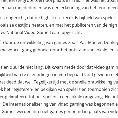
d het eerste grote toernooi plaats in 1980. Het was het Sp
sen aan meededen en was een erkenning van het fenomeen 
ies opgericht, dat de high score records bijhield van spele
als ze destijds heetten, en met het publiceren van de high
ates National Video Game Team opgericht.
ft door de ontwikkeling van games zoals Pac-Man en Donke
orme vooruitgang geboekt door het ontstaan van lokale- en l
rs en duurde niet lang. Dit kwam mede doordat video gamin
ijkheid van tv uitzendingen in één bepaald land gewoon ni
net deed dat wel. Tegelijkertijd met de snelle ontwikkeling 
ook het registeren- en bekijken van spelers en toernooien zi
r gelimiteerd tot het spelen in een lokale omgeving. Het in
. De internationalisering van video gaming was begonnen
. Games werden internet games genoemd in plaats van vid