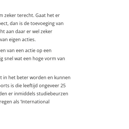
am zeker terecht. Gaat het er
ect, dan is de toevoeging van
cht aan daar er wel zeker
an eigen acties.
ren van een actie op een
nig snel wat een hoge vorm van
eert in het beter worden en kunnen
rts is die leeftijd ongeveer 25
orden er inmiddels studiebeurzen
egen als ‘International