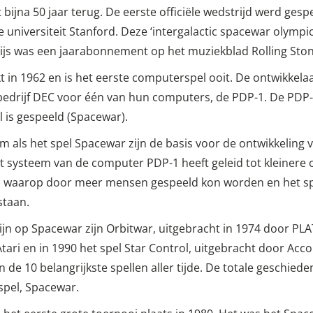
 bijna 50 jaar terug. De eerste officiële wedstrijd werd ges
universiteit Stanford. Deze ‘intergalactic spacewar olymp
rijs was een jaarabonnement op het muziekblad Rolling Ston
 in 1962 en is het eerste computerspel ooit. De ontwikkelaa
drijf DEC voor één van hun computers, de PDP-1. De PDP-1
 is gespeeld (Spacewar).
 als het spel Spacewar zijn de basis voor de ontwikkeling
Het systeem van de computer PDP-1 heeft geleid tot kleiner
) waarop door meer mensen gespeeld kon worden en het sp
staan.
zijn op Spacewar zijn Orbitwar, uitgebracht in 1974 door PL
ari en in 1990 het spel Star Control, uitgebracht door Acco
de 10 belangrijkste spellen aller tijde. De totale geschied
spel, Spacewar.