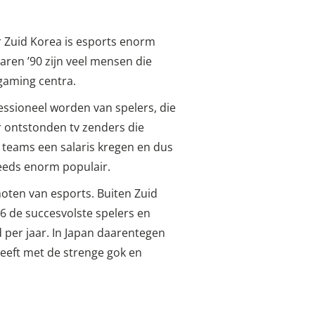
r Zuid Korea is esports enorm
aren ’90 zijn veel mensen die
 gaming centra.
ssioneel worden van spelers, die
r ontstonden tv zenders die
teams een salaris kregen en dus
steeds enorm populair.
moten van esports. Buiten Zuid
16 de succesvolste spelers en
 per jaar. In Japan daarentegen
heeft met de strenge gok en