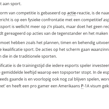
t aan sport.
 vorm van competitie is gebaseerd op
actie
-reactie, is de na
icht is op een fysieke confrontatie met een competitief asp
nksport is wellicht meer op z’n plaats, maar doet het geen re
t gereageerd op acties van de tegenstander en het maken v
r moet hebben zoals het plannen, timen en behendig uitvoe
 kwalificatie sport. De acties op het scherm gaan waanzin
 die in de traditionele sporten.
ficatie is de trainingstijd die iedere esports speler invest
 gemiddelde leeftijd waarop een topsporter stopt. In de espo
steeds gaande is en voorlopig ook nog zal blijven spelen, w
eet’ en heeft een pro gamer een Amerikaans
P
-1A visum gekr