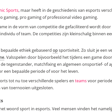
onic Sports
, maar heeft in de geschiedenis van esports vers
eo gaming, pro gaming of professional video gaming.
game in de vorm van competitie die gefaciliteerd wordt door
ndividu of team. De competities zijn kleinschalig binnen ee
n bepaalde ethiek gebaseerd
op
sportiviteit. Zo sluit je een 
me
. Valsspelen door bijvoorbeeld het tijdens een game doo
ar de tegenstander, matchfixing en algemeen onsportief- of 
or een bepaalde periode of voor het leven.
ports tot nu toe verschillende spelers en
teams
voor periode
n van toernooien uitgesloten.
ts
het woord sport in esports. Veel mensen vinden het namelijk