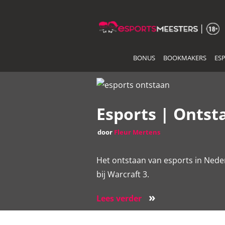
Skip
to
the
content
BONUS
BOOKMAKERS
ES
Esports | Ontst
door
Fleur Mertens
Het ontstaan van esports in Nede
bij Warcraft 3.
»
Lees verder