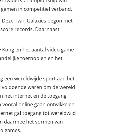
ace Invaders Championship van
gamen in competitief verband.
rs. Deze Twin Galaxies begon met
 score records. Daarnaast
y Kong en het aantal video game
andelijke toernooien en het
g een wereldwijde sport aan het
et voldoende waren om de wereld
van het internet en de toegang
ch vooral online gaan ontwikkelen.
ternet gaf toegang tot wereldwijd
 en daarmee het vormen van
eo games.