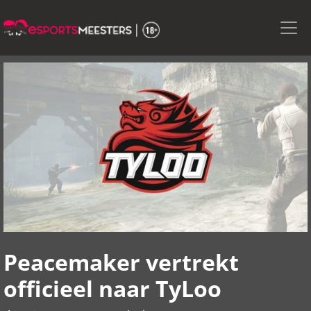
Skip
to
the
content
Peacemaker vertrekt
officieel naar TyLoo