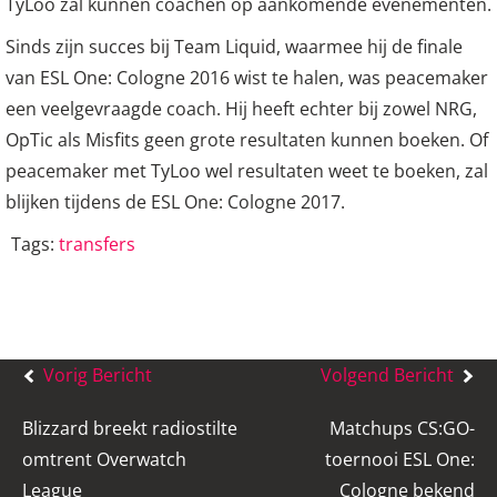
TyLoo zal kunnen coachen op aankomende evenementen.
Sinds zijn succes bij Team Liquid, waarmee hij de finale
van ESL One: Cologne 2016 wist te halen, was peacemaker
een veelgevraagde coach. Hij heeft echter bij zowel NRG,
OpTic als Misfits geen grote resultaten kunnen boeken. Of
peacemaker met TyLoo wel resultaten weet te boeken, zal
blijken tijdens de ESL One: Cologne 2017.
Tags:
transfers
Bericht
Vorig Bericht
Volgend Bericht
navigatie
Blizzard breekt radiostilte
Matchups CS:GO-
omtrent Overwatch
toernooi ESL One:
League
Cologne bekend