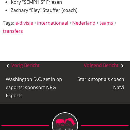
Kory “SEMPHIS” Friesen
Zachary “Eley” Stauffer (coach)
Tags:
e-divisie
•
internationaal
•
Nederland
•
teams
•
transfers
Bericht
Vorig Bericht
Volgend Bericht
navigatie
Washington D.C. zet in op
Starix stopt als coach
esports; sponsort NRG
Na’Vi
Esports