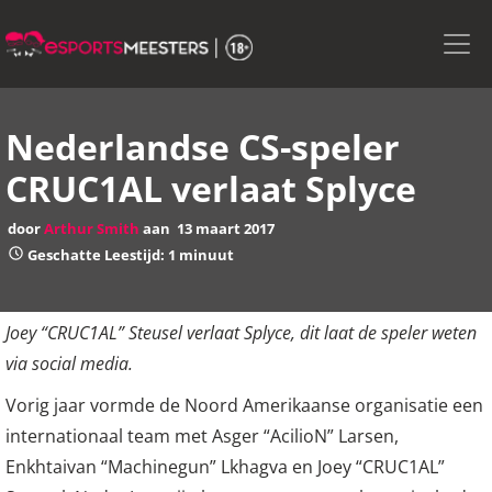
Skip
to
the
content
Nederlandse CS-speler
CRUC1AL verlaat Splyce
door
Arthur Smith
aan
13 maart 2017
Geschatte Leestijd: 1 minuut
Joey “CRUC1AL” Steusel verlaat Splyce, dit laat de speler weten
via social media.
Vorig jaar vormde de Noord Amerikaanse organisatie een
internationaal team met Asger “AcilioN” Larsen,
Enkhtaivan “Machinegun” Lkhagva en Joey “CRUC1AL”