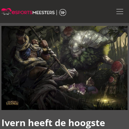
Skip
to
the
content
Ivern heeft de hoogste