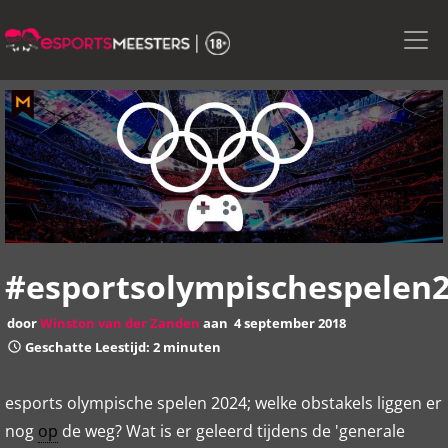
Skip
to
the
content
#esportsolympischespelen
door
Winston van der Zanden
aan
4 september 2018
Geschatte Leestijd: 2 minuten
esports olympische spelen 2024; welke obstakels liggen er
nog
op
de weg? Wat is er geleerd tijdens de 'generale