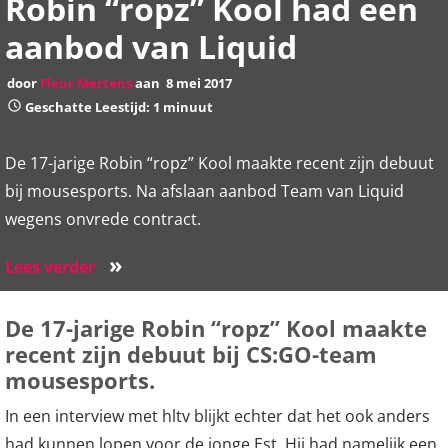
Robin “ropz” Kool had een
aanbod van Liquid
door
Fleur Mertens
aan
8 mei 2017
Geschatte Leestijd: 1 minuut
De 17-jarige Robin “ropz” Kool maakte recent zijn debuut
bij mousesports. Na afslaan aanbod Team van Liquid
wegens onvrede contract.
»
Lees verder
De 17-jarige Robin “ropz” Kool maakte
recent zijn debuut bij CS:GO-team
mousesports.
In een interview met hltv blijkt echter dat het ook anders
had kunnen lopen voor de jonge Est. Hij had namelijk een