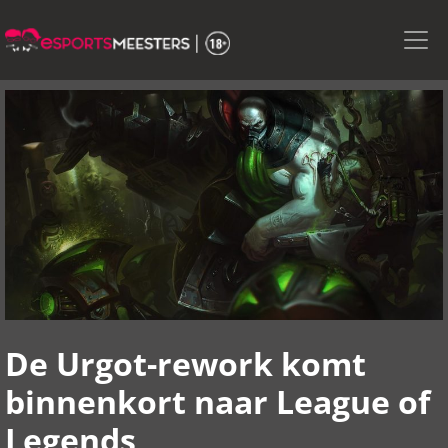
Skip
to
the
content
De Urgot-rework komt
binnenkort naar League of
Legends