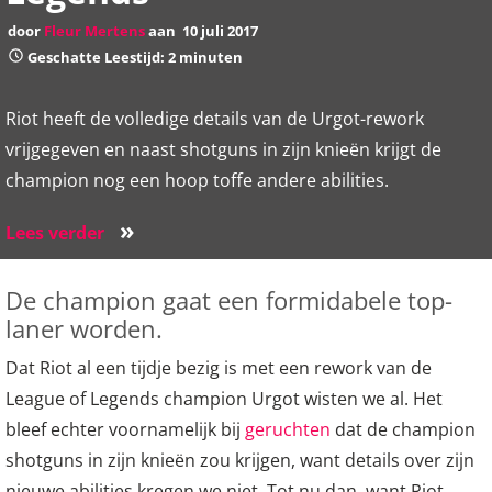
door
Fleur Mertens
aan
10 juli 2017
Geschatte Leestijd: 2 minuten
Riot heeft de volledige details van de Urgot-rework
vrijgegeven en naast shotguns in zijn knieën krijgt de
champion nog een hoop toffe andere abilities.
»
Lees verder
De champion gaat een formidabele top-
laner worden.
Dat Riot al een tijdje bezig is met een rework van de
League of Legends champion Urgot wisten we al. Het
bleef echter voornamelijk bij
geruchten
dat de champion
shotguns in zijn knieën zou krijgen, want details over zijn
nieuwe abilities kregen we niet. Tot nu dan, want Riot