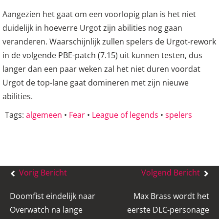
Aangezien het gaat om een voorlopig plan is het niet
duidelijk in hoeverre Urgot zijn abilities nog gaan
veranderen. Waarschijnlijk zullen spelers de Urgot-rework
in de volgende PBE-patch (7.15) uit kunnen testen, dus
langer dan een paar weken zal het niet duren voordat
Urgot de top-lane gaat domineren met zijn nieuwe
abilities.
Tags:
algemeen
•
Fear
•
League of legends
•
spelers
Bericht
Vorig Bericht
Volgend Bericht
navigatie
Doomfist eindelijk naar
Max Brass wordt het
Overwatch na lange
eerste DLC-personage