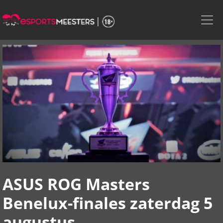
Skip
to
the
content
ASUS ROG Masters
Benelux-finales zaterdag 5
augustus