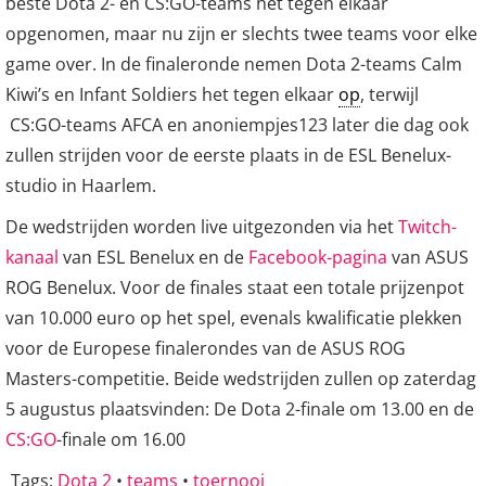
beste Dota 2- en CS:GO-teams het tegen elkaar
opgenomen, maar nu zijn er slechts twee teams voor elke
game over. In de finaleronde nemen Dota 2-teams Calm
Kiwi’s en Infant Soldiers het tegen elkaar
op
, terwijl
CS:GO-teams AFCA en anoniempjes123 later die dag ook
zullen strijden voor de eerste plaats in de ESL Benelux-
studio in Haarlem.
De wedstrijden worden live uitgezonden via het
Twitch-
kanaal
van ESL Benelux en de
Facebook-pagina
van ASUS
ROG Benelux. Voor de finales staat een totale prijzenpot
van 10.000 euro op het spel, evenals kwalificatie plekken
voor de Europese finalerondes van de ASUS ROG
Masters-competitie. Beide wedstrijden zullen op zaterdag
5 augustus plaatsvinden: De Dota 2-finale om 13.00 en de
CS:GO
-finale om 16.00
Tags:
Dota 2
•
teams
•
toernooi