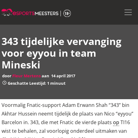
Skip
to
the
content
343 tijdelijke vervanging
voor eyyou in team
Mineski
door
Fleur Mertens
aan
14 april 2017
Geschatte Leestijd: 1 minuut
Voormalig Fnatic-support Adam Erwann Shah “343” bin
Akhtar Hussein neemt tijdelijk de plaats van Nico “eyyou”
Barcelon in. 343, die met Fnatic de vierde plaats
op
TI16
wist te behalen, zal voorlopig onderdeel uitmaken van