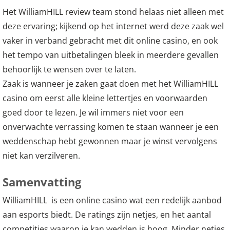
Het WilliamHILL review team stond helaas niet alleen met
deze ervaring; kijkend op het internet werd deze zaak wel
vaker in verband gebracht met dit online casino, en ook
het tempo van uitbetalingen bleek in meerdere gevallen
behoorlijk te wensen over te laten.
Zaak is wanneer je zaken gaat doen met het WilliamHILL
casino om eerst alle kleine lettertjes en voorwaarden
goed door te lezen. Je wil immers niet voor een
onverwachte verrassing komen te staan wanneer je een
weddenschap hebt gewonnen maar je winst vervolgens
niet kan verzilveren.
Samenvatting
WilliamHILL is een online casino wat een redelijk aanbod
aan esports biedt. De ratings zijn netjes, en het aantal
competities waarop je kan wedden is hoog. Minder netjes