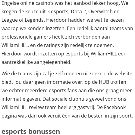
Engelse online casino’s was het aanbod lekker hoog. We
kregen de keuze uit 3 esports; Dota 2, Overwatch en
League of Legends. Hierdoor hadden we wat te kiezen
waarop we konden inzetten. Een redelijk aantal teams van
professionele gamers heeft zich verbonden aan
WilliamHILL, en de ratings zijn redelijk te noemen.
Hierdoor wordt inzetten op esports bij WilliamHILL een
aantrekkelijke aangelegenheid.
Wie de teams zijn zal je zelf moeten uitzoeken; de website
biedt jou daar geen informatie over; op de HUB troffen
we echter meerdere esports fans aan die ons graag meer
informatie gaven. Dat sociale clubhuis gevoel vond ons
WilliamHILL review team heel erg gastvrij. De Facebook
pagina was dan ook veruit één van de besten in zijn soort.
esports bonussen