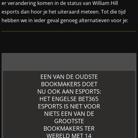
er verandering komen in de status van William Hill
esports dan hoor je het uiteraard meteen. Tot die tijd
hebben we in ieder geval genoeg alternatieven voor je:
EEN VAN DE OUDSTE
BOOKMAKERS DOET
NU OOK AAN ESPORTS:
HET ENGELSE BET365
ESPORTS IS NIET VOOR
NIETS EEN VAN DE
GROOTSTE
BOOKMAKERS TER
WERELD MET 14