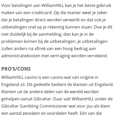
Voor betalingen aan WilliamHILL kan je het beste gebruik
maken van een creditcard. Op die manier weet je zeker
dat je betalingen direct worden verwerkt en dat ook je
uitbetalingen snel op je rekening kunnen staan. Doe je dit
niet duidelijk bij de aanmelding, dan kan je in de
problemen komen bij de uitbetalingen. Je uitbetalingen
zullen anders na aftrek van een hoog bedrag aan
administratiekosten met vertraging worden verrekend.
PRO’S/CONS
WilliamHILL casino is een casino wat van origine in
Engeland zit. Dit gedeelte bedient de klanten uit Engeland.
Klanten uit de andere delen van de wereld worden
geholpen vanuit Gibraltar. Daar valt WilliamHILL onder de
Gibraltar Gambling Commissioner wat voor jou als klant
een aantal gevolgen en voordelen heeft. Eén van die