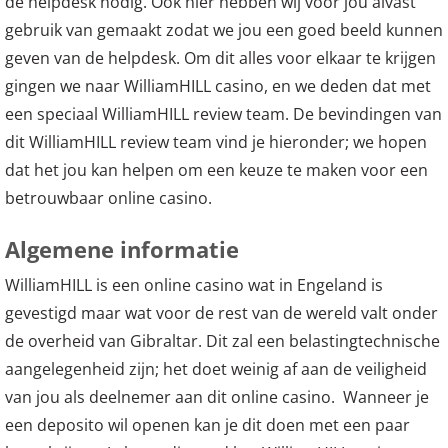
de helpdesk nodig. Ook hier hebben wij voor jou alvast
gebruik van gemaakt zodat we jou een goed beeld kunnen
geven van de helpdesk. Om dit alles voor elkaar te krijgen
gingen we naar WilliamHILL casino, en we deden dat met
een speciaal WilliamHILL review team. De bevindingen van
dit WilliamHILL review team vind je hieronder; we hopen
dat het jou kan helpen om een keuze te maken voor een
betrouwbaar online casino.
Algemene informatie
WilliamHILL is een online casino wat in Engeland is
gevestigd maar wat voor de rest van de wereld valt onder
de overheid van Gibraltar. Dit zal een belastingtechnische
aangelegenheid zijn; het doet weinig af aan de veiligheid
van jou als deelnemer aan dit online casino. Wanneer je
een deposito wil openen kan je dit doen met een paar