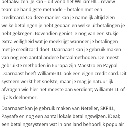
betaalwijzen. Je kan – dit vond het WilliamHILL review
team de handigste methode – betalen met een
creditcard. Op deze manier kan je namelijk altijd zien
welke betalingen je hebt gedaan en welke uitbetalingen je
hebt gekregen. Bovendien geniet je nog van een stukje
extra veiligheid wat je meekrijgt wanneer je betalingen
met je creditcard doet. Daarnaast kan je gebruik maken
van nog een aantal andere betaalmethoden. De meest
gebruikte methoden in Europa zijn Maestro en Paypal.
Daarnaast heeft WilliamHILL ook een eigen credit card. Dit
systeem werkt het snelste, maar je mag je natuurlijk
afvragen wie hier het meeste aan verdient; WilliamHILL of
jij als deelnemer.
Daarnaast kan je gebruik maken van Neteller, SKRILL,
Paysafe en nog een aantal lokale betalingswijzen. iDeal;
een betalingssysteem wat in ons land behoorlijk populair