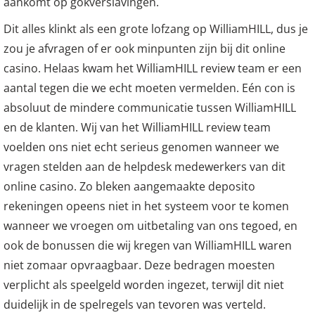
aankomt op gokverslavingen.
Dit alles klinkt als een grote lofzang op WilliamHILL, dus je
zou je afvragen of er ook minpunten zijn bij dit online
casino. Helaas kwam het WilliamHILL review team er een
aantal tegen die we echt moeten vermelden. Eén con is
absoluut de mindere communicatie tussen WilliamHILL
en de klanten. Wij van het WilliamHILL review team
voelden ons niet echt serieus genomen wanneer we
vragen stelden aan de helpdesk medewerkers van dit
online casino. Zo bleken aangemaakte deposito
rekeningen opeens niet in het systeem voor te komen
wanneer we vroegen om uitbetaling van ons tegoed, en
ook de bonussen die wij kregen van WilliamHILL waren
niet zomaar opvraagbaar. Deze bedragen moesten
verplicht als speelgeld worden ingezet, terwijl dit niet
duidelijk in de spelregels van tevoren was verteld.