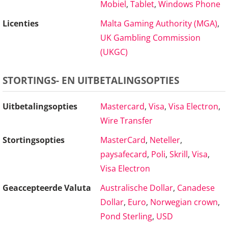
Mobiel
,
Tablet
,
Windows Phone
Licenties
Malta Gaming Authority (MGA)
,
UK Gambling Commission
(UKGC)
STORTINGS- EN UITBETALINGSOPTIES
Uitbetalingsopties
Mastercard
,
Visa
,
Visa Electron
,
Wire Transfer
Stortingsopties
MasterCard
,
Neteller
,
paysafecard
,
Poli
,
Skrill
,
Visa
,
Visa Electron
Geaccepteerde Valuta
Australische Dollar
,
Canadese
Dollar
,
Euro
,
Norwegian crown
,
Pond Sterling
,
USD