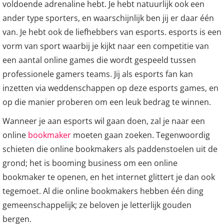
voldoende adrenaline hebt. Je hebt natuurlijk ook een
ander type sporters, en waarschijnlijk ben jij er daar één
van. Je hebt ook de liefhebbers van esports. esports is een
vorm van sport waarbij je kijkt naar een competitie van
een aantal online games die wordt gespeeld tussen
professionele gamers teams. Jij als esports fan kan
inzetten via weddenschappen op deze esports games, en
op die manier proberen om een leuk bedrag te winnen.
Wanneer je aan esports wil gaan doen, zal je naar een
online
bookmaker
moeten gaan zoeken. Tegenwoordig
schieten die online bookmakers als paddenstoelen uit de
grond; het is booming business om een online
bookmaker te openen, en het internet glittert je dan ook
tegemoet. Al die online bookmakers hebben één ding
gemeenschappelijk; ze beloven je letterlijk gouden
bergen.