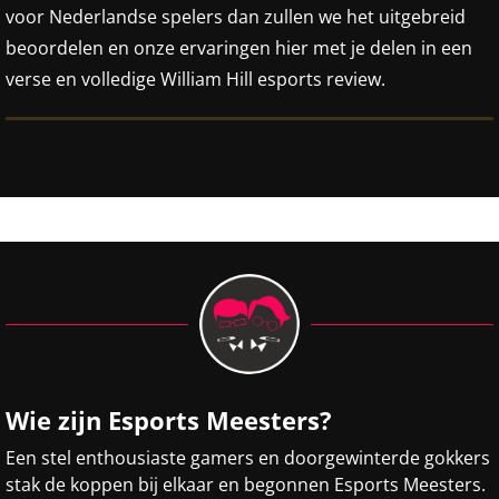
voor Nederlandse spelers dan zullen we het uitgebreid
beoordelen en onze ervaringen hier met je delen in een
verse en volledige William Hill esports review.
Wie zijn Esports Meesters?
Een stel enthousiaste gamers en doorgewinterde gokkers
stak de koppen bij elkaar en begonnen Esports Meesters.