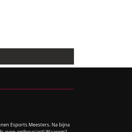
nnen Esports Meesters. Na bijna
eeds even enthousiast! Waarom?