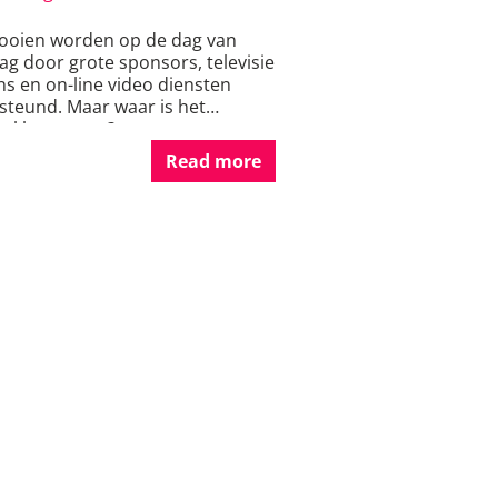
ooien worden op de dag van
g door grote sponsors, televisie
ns en on-line video diensten
steund. Maar waar is het
aal begonnen?
Read more