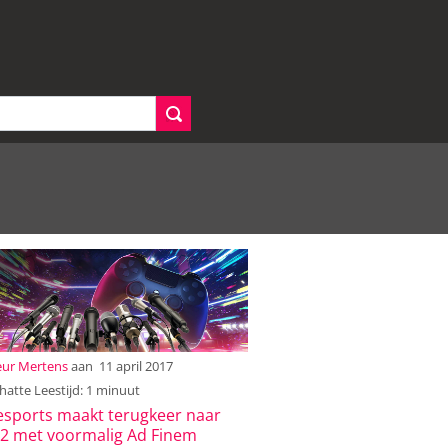
eur Mertens
aan
11 april 2017
atte Leestijd: 1 minuut
sports maakt terugkeer naar
2 met voormalig Ad Finem