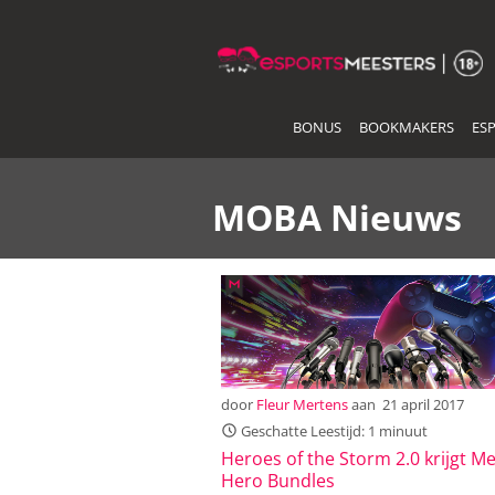
Skip
to
the
content
BONUS
BOOKMAKERS
ES
MOBA Nieuws
door
Fleur Mertens
aan
21 april 2017
Geschatte Leestijd: 1 minuut
Heroes of the Storm 2.0 krijgt M
Hero Bundles