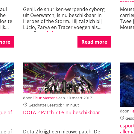
roste
aul
Genji, de shuriken-werpende cyborg
Mouse
the
uit Overwatch, is nu beschikbaar in
carrie
los te
Heroes of the Storm. Hij zal zich bij
Twee j
ijk
Lúcio, Zarya en Tracer voegen als
Mouse
speelbare
[…]
espor
dat z
more
Read more
door
Fleur Mertens
aan
10 maart 2017
Geschatte Leestijd: 1 minuut
door
Fl
ue of
DOTA 2 Patch 7.05 nu beschikbaar
Gesch
espor
allem
ue of
Dota 2 krijgt een nieuwe patch. De