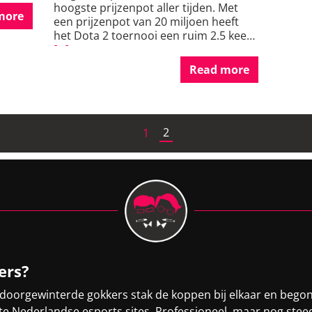
hoogste prijzenpot aller tijden. Met
more
een prijzenpot van 20 miljoen heeft
het Dota 2 toernooi een ruim 2.5 keer
[…]
Read more
2
1
ers?
 doorgewinterde gokkers stak de koppen bij elkaar en bego
otste Nederlandse esports sites. Professioneel, maar nog st