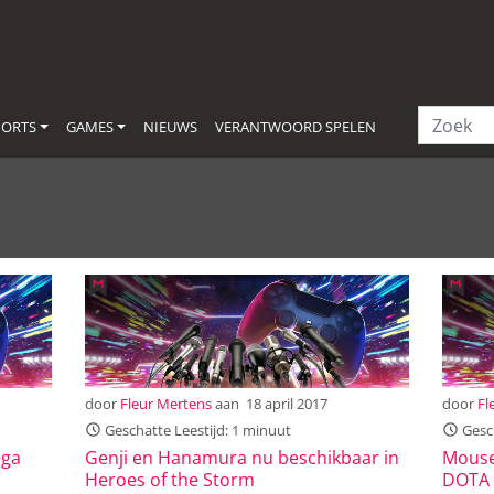
PORTS
GAMES
NIEUWS
VERANTWOORD SPELEN
door
Fleur Mertens
aan
18 april 2017
door
Fl
Geschatte Leestijd: 1 minuut
Gesch
ega
Genji en Hanamura nu beschikbaar in
Mouse
Heroes of the Storm
DOTA 