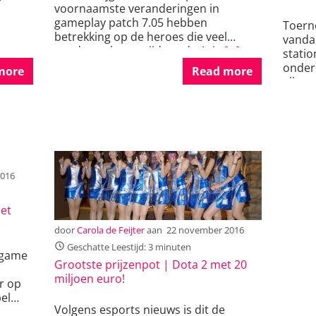
voornaamste veranderingen in
gameplay patch 7.05 hebben
Toern
betrekking op de heroes die veel
vandaa
werden gekozen tijdens de Asia
[…]
statio
onder
more
Read more
allem
2016
et
door
Carola de Feijter
aan
22 november 2016
Geschatte Leestijd: 3 minuten
 game
Grootste prijzenpot | Dota 2 met 20
miljoen euro!
r op
el
Volgens esports nieuws is dit de