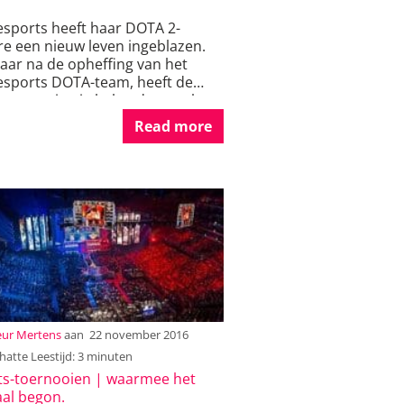
r
sports heeft haar DOTA 2-
re een nieuw leven ingeblazen.
aar na de opheffing van het
sports DOTA-team, heeft de
ts-organisatie bekendgemaakt
e weer
[…]
Read more
eur Mertens
aan
22 november 2016
atte Leestijd: 3 minuten
ts-toernooien | waarmee het
aal begon.