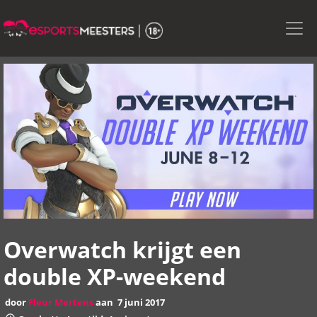
Skip
to
the
content
Overwatch krijgt een
double XP-weekend
door
Fleur Mertens
aan
7 juni 2017