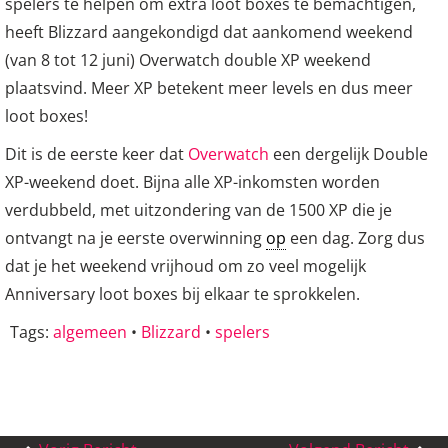
spelers te helpen om extra loot boxes te bemachtigen,
heeft Blizzard aangekondigd dat aankomend weekend
(van 8 tot 12 juni) Overwatch double XP weekend
plaatsvind. Meer XP betekent meer levels en dus meer
loot boxes!
Dit is de eerste keer dat
Overwatch
een dergelijk Double
XP-weekend doet. Bijna alle XP-inkomsten worden
verdubbeld, met uitzondering van de 1500 XP die je
ontvangt na je eerste overwinning
op
een dag. Zorg dus
dat je het weekend vrijhoud om zo veel mogelijk
Anniversary loot boxes bij elkaar te sprokkelen.
Tags:
algemeen
•
Blizzard
•
spelers
Bericht