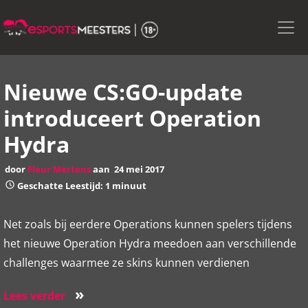
Skip
to
the
content
Nieuwe CS:GO-update
introduceert Operation
Hydra
door
Fleur Mertens
aan
24 mei 2017
Geschatte Leestijd: 1 minuut
Net zoals bij eerdere Operations kunnen spelers tijdens
het nieuwe Operation Hydra meedoen aan verschillende
challenges waarmee ze skins kunnen verdienen
»
Lees verder