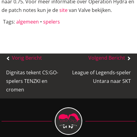
naar 0.75. Voor meer informatie over Operation Hydra en
de patch notes kun je de
site
van Valve bekijken.
Tags:
algemeen
•
spelers
Bericht
Vorig Bericht
Volgend Bericht
navigatie
Dignitas tekent CS:GO-
League of Legends-speler
spelers TENZKI en
Untara naar SKT
cromen