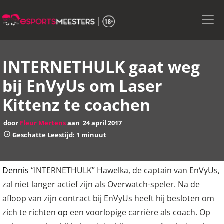
Skip
to
the
content
INTERNETHULK gaat weg
bij EnVyUs om Laser
Kittenz te coachen
door
Fleur Mertens
aan
24 april 2017
Geschatte Leestijd: 1 minuut
Dennis
“INTERNETHULK” Hawelka, de captain van EnVyUs,
zal niet langer actief zijn als Overwatch-speler. Na de
afloop van zijn contract bij EnVyUs heeft hij besloten om
zich te richten
op
een voorlopige carrière als coach. Op