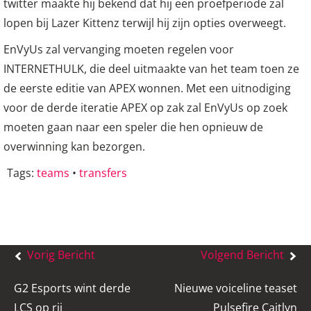
twitter maakte hij bekend dat hij een proefperiode zal
lopen bij Lazer Kittenz terwijl hij zijn opties overweegt.
EnVyUs zal vervanging moeten regelen voor
INTERNETHULK, die deel uitmaakte van het team toen ze
de eerste editie van APEX wonnen. Met een uitnodiging
voor de derde iteratie APEX op zak zal EnVyUs op zoek
moeten gaan naar een speler die hen opnieuw de
overwinning kan bezorgen.
Tags:
teams
•
transfers
Bericht
Vorig Bericht
Volgend Bericht
navigatie
G2 Esports wint derde
Nieuwe voiceline teaset
LCS op rij
Pulsefire Caitlyn