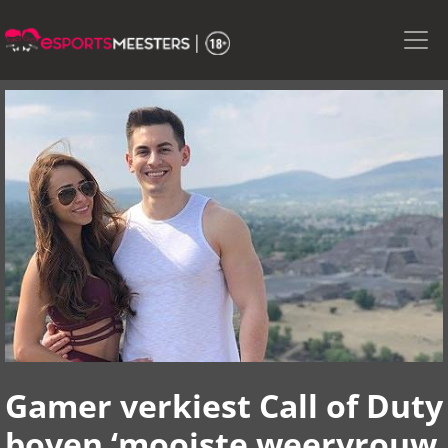
Skip
to
the
content
Gamer verkiest Call of Duty
boven ‘mooiste weervrouw