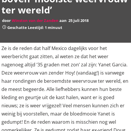
ter wereld’
door
Winston van der Zanden
aan
25 juli 2018
Geschatte Leestijd: 1 minuut
Ze is de reden dat half Mexico dagelijks voor het
weerbericht gaat zitten, al weten ze dat het weer
nagenoeg altijd ’35 graden met zon’ zal zijn: Yanet Garcia.
Deze weervrouw van zender Hoy! (vandaag!) is vanwege
haar rondingen de beroemdste weervrouw ter wereld, en
de meest begeerde. Alle liefhebbers kunnen hun beste
kleding en geurtje uit de kast halen, want er is goed
nieuws; ze is weer vrijgezel! Veel mensen kunnen zich er
weinig bij voorstellen, maar de bloedmooie Yanet is
gedumpt! En de reden waarom is misschien nog wel
opmerkelijker. Ze is gedumpt zodat haar ex-vriend Doug