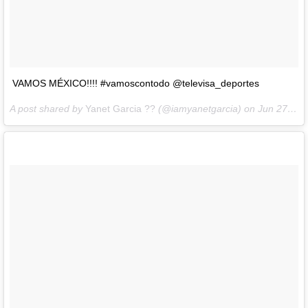
VAMOS MÉXICO!!!! #vamoscontodo @televisa_deportes
A post shared by
Yanet Garcia ??
(@iamyanetgarcia) on
Jun 27, 2018 at 8:08am PDT