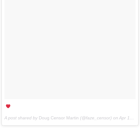
A post shared by
Doug Censor Martin
(@faze_censor) on
Apr 14, 2018 at 10:59am PDT