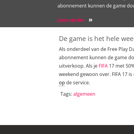
abonnement kunnen de game do
»
Lees verder
De game is het hele wee
Als onderdeel van de Free Play D
abonnement kunnen de game downl
uitverkoop. Als je
FIFA
17 met 50% 
weekend gewoon over. FIFA 17 is 
op
de service.
Tags:
algemeen
Bericht