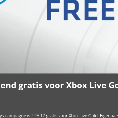
kend gratis voor Xbox Live 
ys-campagne is FIFA 17 gratis voor Xbox Live Gold. Eigenaar