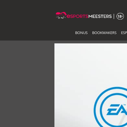
Skip
to
the
content
BONUS
BOOKMAKERS
ES