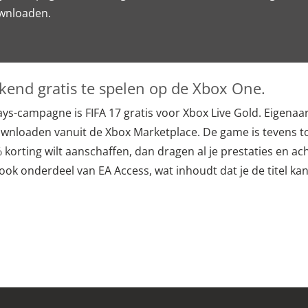
wnloaden.
kend gratis te spelen op de Xbox One.
ays-campagne is FIFA 17 gratis voor Xbox Live Gold. Eigenaa
oaden vanuit de Xbox Marketplace. De game is tevens tot e
korting wilt aanschaffen, dan dragen al je prestaties en ach
ook onderdeel van EA Access, wat inhoudt dat je de titel ka