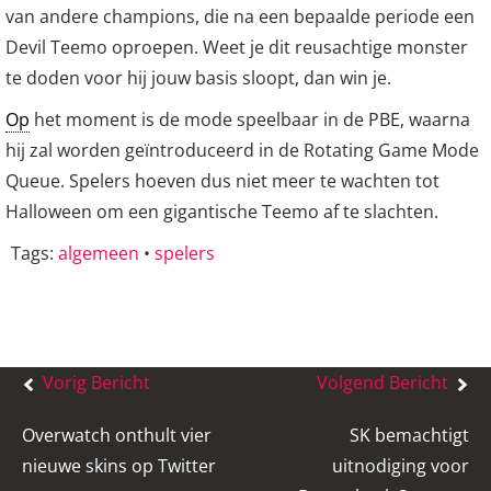
van andere champions, die na een bepaalde periode een
Devil Teemo oproepen.
Weet je dit reusachtige monster
te doden voor hij jouw basis sloopt, dan win je.
Op
het moment is de mode speelbaar in de PBE, waarna
hij zal worden geïntroduceerd in de Rotating Game Mode
Queue. Spelers hoeven dus niet meer te wachten tot
Halloween om een gigantische Teemo af te slachten.
Tags:
algemeen
•
spelers
Bericht
Vorig Bericht
Volgend Bericht
navigatie
Overwatch onthult vier
SK bemachtigt
nieuwe skins op Twitter
uitnodiging voor