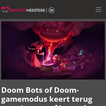
Skip
to
the
content
Doom Bots of Doom-
gamemodus keert terug