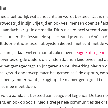
dia
de media behoorlijk wat aandacht aan wordt besteed. Dat is 
twedstrijd in zijn vrije tijd en ook veel mensen doen zelf act
l aandacht krijgt in de media. Dit is niet zo heel vreemd wan
rschoenen. Professionele spelers vind je vooral in Azië en A
dt door enthousiaste hobbyisten die zich niet echt met de
ia kom je daar wel een aantal zaken over
League of Legends
 over bezorgde ouders die vinden dat hun kind teveel tijd 
r het gamegedrag van jongeren en de uitwerking hiervan op
el gewild onderwerp maar het gamen zelf, de esports, word
k heel jammer, want je krijgt op die manier geen goed beeld 
e het mee moet doen.
el volop aandacht besteed aan League of Legends. De toern
rs, en ook op Social Media tref je hele communities die d