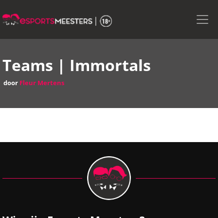
Skip
to
the
content
Teams | Immortals
door
Fleur Mertens