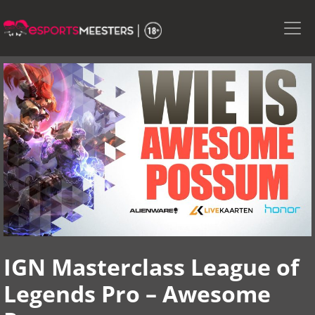
Skip
to
the
content
IGN Masterclass League of
Legends Pro – Awesome