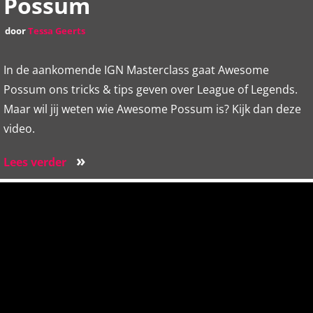
Possum
door
Tessa Geerts
In de aankomende IGN Masterclass gaat Awesome
Possum ons tricks & tips geven over League of Legends.
Maar wil jij weten wie Awesome Possum is? Kijk dan deze
video.
»
Lees verder